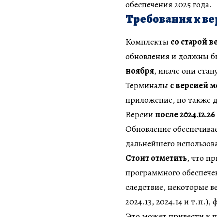
обеспечения 2025 года.
Требования к в
Комплекты
со старой в
обновления и должны б
ноября
, иначе они ста
Терминалы
с версией ме
приложение, но также 
Версии
после 2024.12.26
Обновление обеспечивае
дальнейшего использован
Стоит отметить
, что п
программного обеспечен
следствие, некоторые в
2024.13, 2024.14 и т.п.)
Это может привести к п