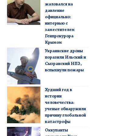
жаловался на
давление
официально:
интервью с
заместителем
Генпрокурора
Крымом
Украинские дроны
поразили Ильский и
Сызранский НПЗ,
вспыхнули пожары
Худший год в
истории
человечества:
ученые обнаружили
причину глобальной
катастрофы
Оккупанты