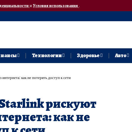
денциальности
и
Условия использования
.
нансы
Технологии
Здоровье
Авто
з интернета: как не потерять доступ к сети
Starlink рискуют
нтернета: как не
п к сети