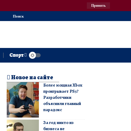
Принять
Поиск
Спорт
Новое на сайте
Более мощная Xbox
проигрывает PS5?
Разработчики
объяснили главный
парадокс
За год никто из
бизнеса не