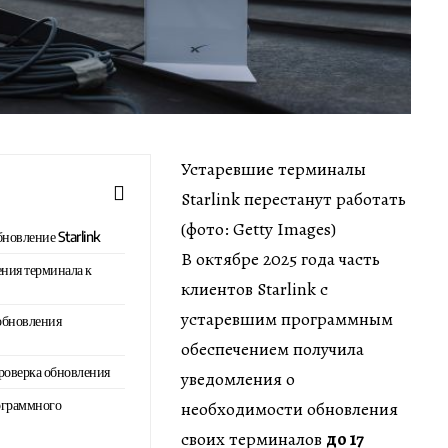
Устаревшие терминалы
Starlink перестанут работать
(фото: Getty Images)
новление Starlink
В октябре 2025 года часть
ния терминала к
клиентов Starlink с
устаревшим программным
обновления
обеспечением получила
роверка обновления
уведомления о
ограммного
необходимости обновления
своих терминалов
до 17