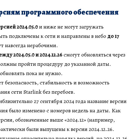
ерсиям программного обеспечения
ерсией 2024.05.0
и ниже не могут загружать
ыть подключены к сети и направлены в небо
до 17
нут навсегда нерабочими.
жду 2024.05.0 и 2024.12.26
смогут обновляться через
должны пройти процедуру до указанной даты.
обновлять пока не нужно.
т безопасность, стабильность и возможность
ия сети Starlink без перебоев.
риблизительно 27 сентября 2024 года название версии
ия было изменено с номеров недель на даты. Как
ерсии, обозначенные выше «2024.12» (например,
, фактически были выпущены к версии 2024.12.26.
утанице относительно порядка версий, но 2024.12.26