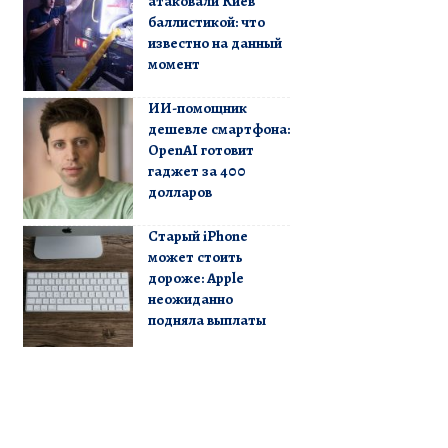
атаковали Киев
баллистикой: что
известно на данный
момент
ИИ-помощник
дешевле смартфона:
OpenAI готовит
гаджет за 400
долларов
Старый iPhone
может стоить
дороже: Apple
неожиданно
подняла выплаты