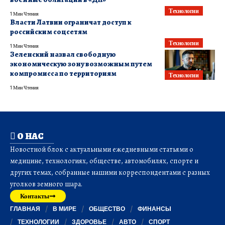
Технологии
1 Мин Чтения
Власти Латвии ограничат доступ к
российским соцсетям
Технологии
1 Мин Чтения
Зеленский назвал свободную
экономическую зону возможным путем
компромисса по территориям
Технологии
1 Мин Чтения
О НАС
Новостной блок с актуальными ежедневными статьями о
медицине, технологиях, обществе, автомобилях, спорте и
других темах, собранные нашими корреспондентами с разных
уголков земного шара.
Контакты
ГЛАВНАЯ
В МИРЕ
ОБЩЕСТВО
ФИНАНСЫ
ТЕХНОЛОГИИ
ЗДОРОВЬЕ
АВТО
СПОРТ