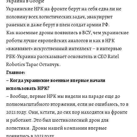
Украина в Google
Украинские НРК на фронте берут на себя едва ли не
половину всех логистических задач, эвакуируют
раненых и даже берут в плен солдат армии РФ.
Как наземные дроны появились в ВСУ, чем украинские
роботы лучше европейских аналогов и как в НРК
«вживляют» искусственный интеллект – в интервью
РБК-Украина рассказывает основатель и CEO Ratel
Robotics Тарас Остапчук.
Главное:
–
Когда украинские военные впервые начали
использовать НРК?
– Вообще, первые НРК мы видели на параде еще до
полномасштабного вторжения, если не ошибаюсь, то в
2021 году. Они, кстати, до сих пор находятся на фронте
и работают. Это был шестиколесный дрон для
логистики. Дроны нашей компании впервые
появились в 2023 году.