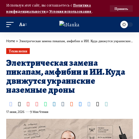
Используя этот сайт, вы соглашаетесь с
Политика
Принять
конфиденциальности
и
Условия использования
.
Аа
Home
»
Электрическая замена пикапам, амфибии и ИИ. Куда движутся украинские наземные дроны
Технологии
Электрическая замена
пикапам, амфибии и ИИ. Куда
движутся украинские
наземные дроны
17 июня, 2026
9 Мин Чтения