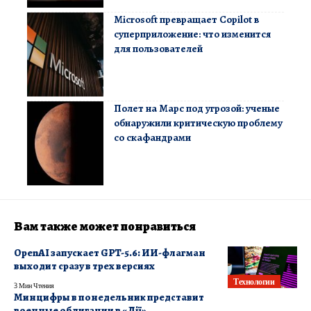
Microsoft превращает Copilot в
суперприложение: что изменится
для пользователей
Полет на Марс под угрозой: ученые
обнаружили критическую проблему
со скафандрами
Вам также может понравиться
OpenAI запускает GPT-5.6: ИИ-флагман
выходит сразу в трех версиях
Технологии
3 Мин Чтения
Минцифры в понедельник представит
военные облигации в «Дії»