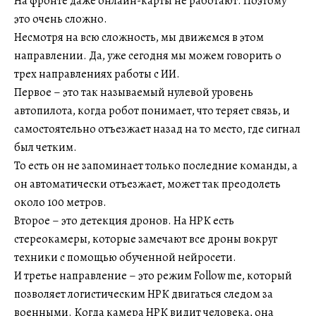
На фронте даже онлайн-карты не работают. Поэтому
это очень сложно.
Несмотря на всю сложность, мы движемся в этом
направлении. Да, уже сегодня мы можем говорить о
трех направлениях работы с ИИ.
Первое – это так называемый нулевой уровень
автопилота, когда робот понимает, что теряет связь, и
самостоятельно отъезжает назад на то место, где сигнал
был четким.
То есть он не запоминает только последние команды, а
он автоматически отъезжает, может так преодолеть
около 100 метров.
Второе – это детекция дронов. На НРК есть
стереокамеры, которые замечают все дроны вокруг
техники с помощью обученной нейросети.
И третье направление – это режим Follow me, который
позволяет логистическим НРК двигаться следом за
военными. Когда камера НРК видит человека, она