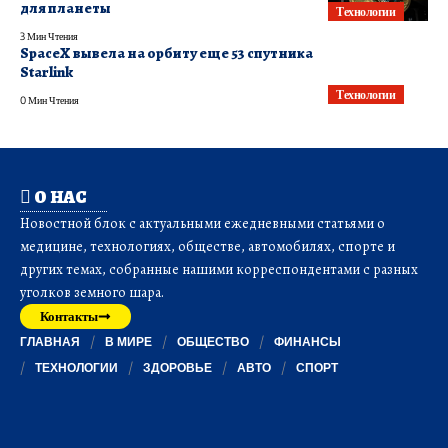
для планеты
Технологии
3 Мин Чтения
SpaceX вывела на орбиту еще 53 спутника
Starlink
Технологии
0 Мин Чтения
О НАС
Новостной блок с актуальными ежедневными статьями о
медицине, технологиях, обществе, автомобилях, спорте и
других темах, собранные нашими корреспондентами с разных
уголков земного шара.
Контакты
ГЛАВНАЯ
В МИРЕ
ОБЩЕСТВО
ФИНАНСЫ
ТЕХНОЛОГИИ
ЗДОРОВЬЕ
АВТО
СПОРТ