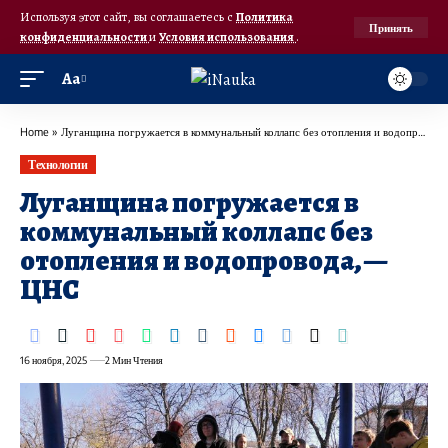
Используя этот сайт, вы соглашаетесь с
Политика
Принять
конфиденциальности
и
Условия использования
.
Аа
Home
»
Луганщина погружается в коммунальный коллапс без отопления и водопровода, — ЦНС
Технологии
Луганщина погружается в
коммунальный коллапс без
отопления и водопровода, —
ЦНС
16 ноября, 2025
2 Мин Чтения