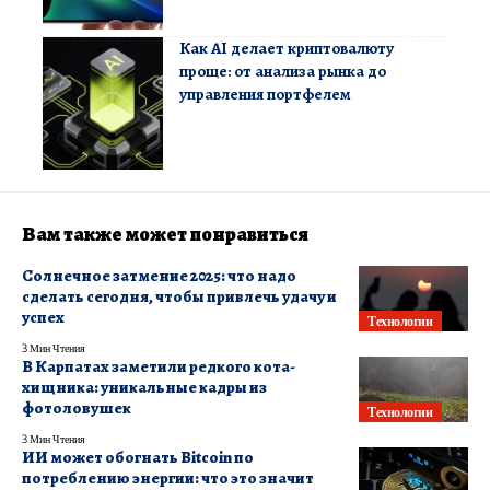
Как AI делает криптовалюту
проще: от анализа рынка до
управления портфелем
Вам также может понравиться
Солнечное затмение 2025: что надо
сделать сегодня, чтобы привлечь удачу и
успех
Технологии
3 Мин Чтения
В Карпатах заметили редкого кота-
хищника: уникальные кадры из
фотоловушек
Технологии
3 Мин Чтения
ИИ может обогнать Bitcoin по
потреблению энергии: что это значит