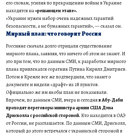
его словам, усилия по прекращению войны в Украине
находятся на
«решающем этапе».
«Украине нужен набор очень надежных гарантий
безопасности, а не бумажных гарантий», — сказал он.
Мирный план: что говорит Россия
Россияне сначала долго отрицали существование
мирного плана, заявляя, что ничего об этом не знают. И
это при том, что по данным СМИ, к разработке мирного
плана привлекался соратник Путина Кирилл Дмитриев.
Потом в Кремле все же подтвердили, что знают о
документе и видели «драфт» из 28 пунктов.
Официально же им якобы план не показывали.
Впрочем, по данным СМИ, вчера и сегодня
в Абу-Даби
проходят переговоры министра армии США Дэна
Дрисколла с российской стороной.
Кто находится в ОАЭ
от России, не разглашается. По данным СМИ, Дрисколл,
который до этого встречался с украинской стороной в