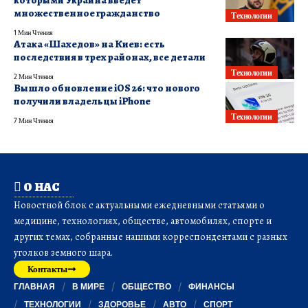
которыми Украина введет
множественное гражданство
Технологии
1 Мин Чтения
Атака «Шахедов» на Киев: есть
последствия в трех районах, все детали
Технологии
2 Мин Чтения
Вышло обновление iOS 26: что нового
получили владельцы iPhone
Технологии
7 Мин Чтения
О НАС
Новостной блок с актуальными ежедневными статьями о
медицине, технологиях, обществе, автомобилях, спорте и
других темах, собранные нашими корреспондентами с разных
уголков земного шара.
Контакты
ГЛАВНАЯ
В МИРЕ
ОБЩЕСТВО
ФИНАНСЫ
ТЕХНОЛОГИИ
ЗДОРОВЬЕ
АВТО
СПОРТ