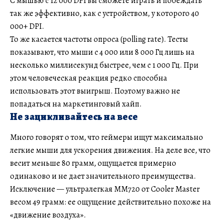
С мышью с 12 000 DPI вы сможете играть и побеждать
так же эффективно, как с устройством, у которого 40
000+ DPI.
То же касается частоты опроса (polling rate). Тесты
показывают, что мыши с 4 000 или 8 000 Гц лишь на
несколько миллисекунд быстрее, чем с 1 000 Гц. При
этом человеческая реакция редко способна
использовать этот выигрыш. Поэтому важно не
попадаться на маркетинговый хайп.
Не зацикливайтесь на весе
Много говорят о том, что геймеры ищут максимально
легкие мыши для ускорения движения. На деле все, что
весит меньше 80 грамм, ощущается примерно
одинаково и не дает значительного преимущества.
Исключение — ультралегкая MM720 от Cooler Master
весом 49 грамм: ее ощущение действительно похоже на
«движение воздуха».