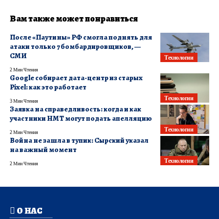
Вам также может понравиться
После «Паутины» РФ смогла поднять для
атаки только 7 бомбардировщиков, —
СМИ
Технологии
2 Мин Чтения
Google собирает дата-центр из старых
Pixel: как это работает
Технологии
3 Мин Чтения
Заявка на справедливость: когда и как
участники НМТ могут подать апелляцию
Технологии
2 Мин Чтения
Война не зашла в тупик: Сырский указал
на важный момент
Технологии
2 Мин Чтения
О НАС