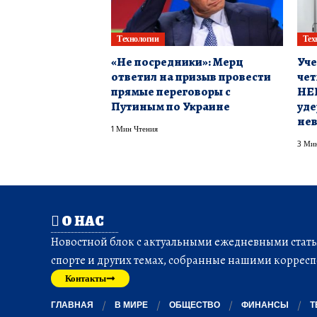
Технологии
Тех
«Не посредники»: Мерц
Уче
ответил на призыв провести
чет
прямые переговоры с
HEL
Путиным по Украине
уде
не
1 Мин Чтения
3 Мин
О НАС
Новостной блок с актуальными ежедневными статья
спорте и других темах, собранные нашими корресп
Контакты
ГЛАВНАЯ
В МИРЕ
ОБЩЕСТВО
ФИНАНСЫ
Т