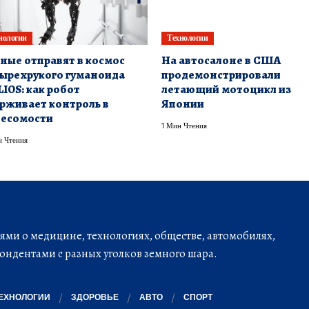
нологии
Технологии
ные отправят в космос
На автосалоне в США
ырехрукого гуманоида
продемонстрировали
IOS: как робот
летающий мотоцикл из
рживает контроль в
Японии
весомости
1 Мин Чтения
 Чтения
ми о медицине, технологиях, обществе, автомобилях,
ондентами с разных уголков земного шара.
ЕХНОЛОГИИ
ЗДОРОВЬЕ
АВТО
СПОРТ