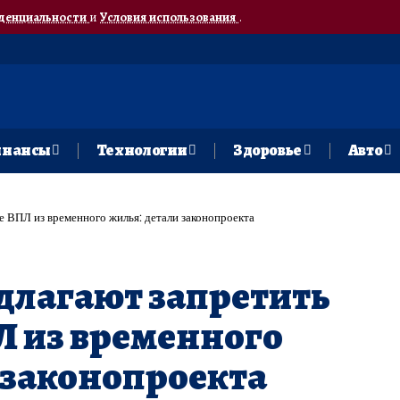
денциальности
и
Условия использования
.
нансы
Технологии
Здоровье
Авто
е ВПЛ из временного жилья: детали законопроекта
длагают запретить
Л из временного
 законопроекта