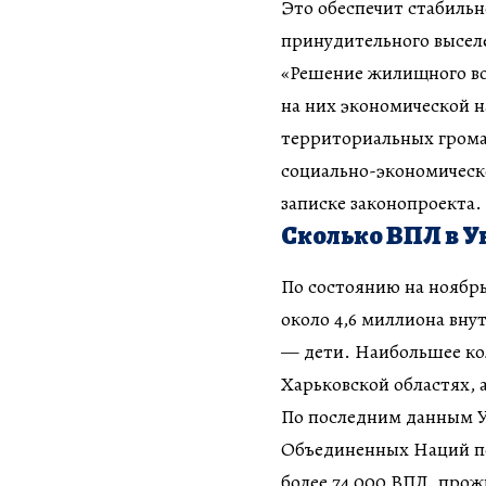
Это обеспечит стабильн
принудительного высел
«Решение жилищного в
на них экономической н
территориальных громад
социально-экономическ
записке законопроекта.
Сколько ВПЛ в 
По состоянию на ноябрь
около 4,6 миллиона вну
— дети. Наибольшее ко
Харьковской областях, а
По последним данным У
Объединенных Наций по
более 74 000 ВПЛ, про