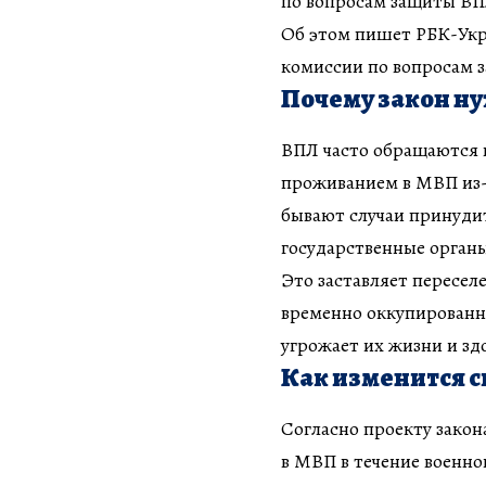
по вопросам защиты ВПЛ
Об этом пишет РБК-Укр
комиссии по вопросам 
Почему закон н
ВПЛ часто обращаются в
проживанием в МВП из-з
бывают случаи принудит
государственные орган
Это заставляет пересел
временно оккупированн
угрожает их жизни и зд
Как изменится 
Согласно проекту закон
в МВП в течение военно