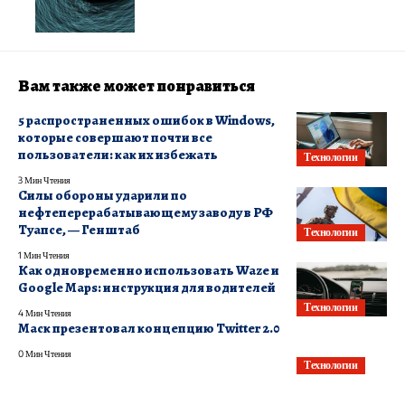
Вам также может понравиться
5 распространенных ошибок в Windows,
которые совершают почти все
пользователи: как их избежать
Технологии
3 Мин Чтения
Силы обороны ударили по
нефтеперерабатывающему заводу в РФ
Туапсе, — Генштаб
Технологии
1 Мин Чтения
Как одновременно использовать Waze и
Google Maps: инструкция для водителей
Технологии
4 Мин Чтения
Маск презентовал концепцию Twitter 2.0
0 Мин Чтения
Технологии