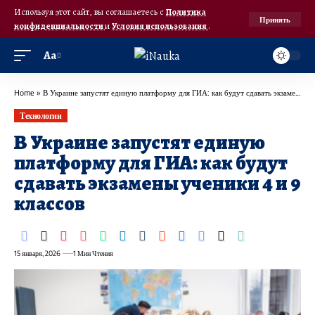
Используя этот сайт, вы соглашаетесь с
Политика
Принять
конфиденциальности
и
Условия использования
.
Аа
Home
»
В Украине запустят единую платформу для ГИА: как будут сдавать экзамены ученики 4 и 9 классов
Технологии
В Украине запустят единую
платформу для ГИА: как будут
сдавать экзамены ученики 4 и 9
классов
15 января, 2026
1 Мин Чтения