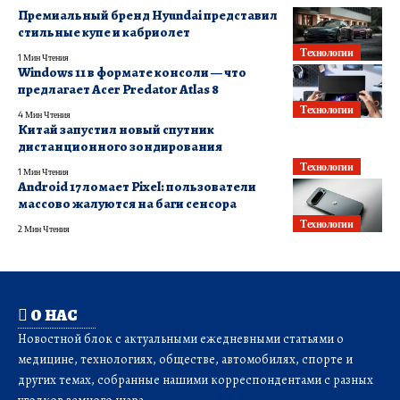
Премиальный бренд Hyundai представил
стильные купе и кабриолет
Технологии
1 Мин Чтения
Windows 11 в формате консоли — что
предлагает Acer Predator Atlas 8
Технологии
4 Мин Чтения
Китай запустил новый спутник
дистанционного зондирования
Технологии
1 Мин Чтения
Android 17 ломает Pixel: пользователи
массово жалуются на баги сенсора
Технологии
2 Мин Чтения
О НАС
Новостной блок с актуальными ежедневными статьями о
медицине, технологиях, обществе, автомобилях, спорте и
других темах, собранные нашими корреспондентами с разных