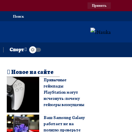
Принять
Поиск
Спорт
Новое на сайте
Привычные
геймпады
PlayStation могут
исчезнуть: почему
геймеры возмущены
Ваш Samsung Galaxy
работает не на
полную: проверьте