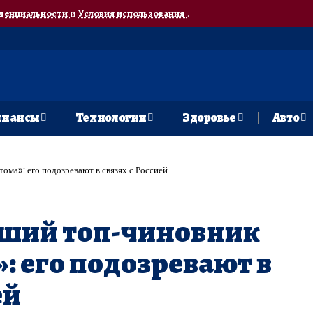
денциальности
и
Условия использования
.
нансы
Технологии
Здоровье
Авто
ма»: его подозревают в связях с Россией
ший топ-чиновник
: его подозревают в
ей