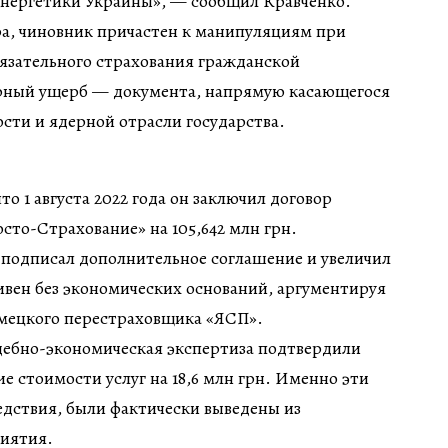
энергетики Украины», — сообщил Кравченко.
а, чиновник причастен к манипуляциям при
язательного страхования гражданской
ерный ущерб — документа, напрямую касающегося
сти и ядерной отрасли государства.
то 1 августа 2022 года он заключил договор
сто-Страхование» на 105,642 млн грн.
к подписал дополнительное соглашение и увеличил
ривен без экономических оснований, аргументируя
мецкого перестраховщика «ЯСП».
удебно-экономическая экспертиза подтвердили
е стоимости услуг на 18,6 млн грн. Именно эти
едствия, были фактически выведены из
риятия.