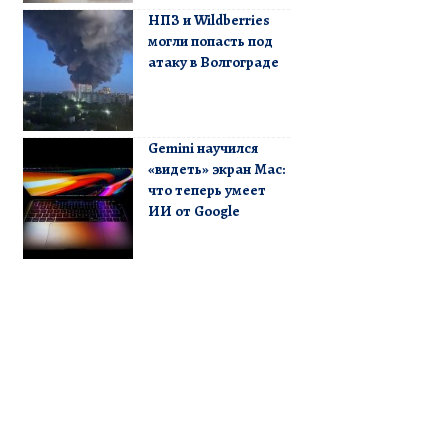
НПЗ и Wildberries
могли попасть под
атаку в Волгограде
Gemini научился
«видеть» экран Mac:
что теперь умеет
ИИ от Google