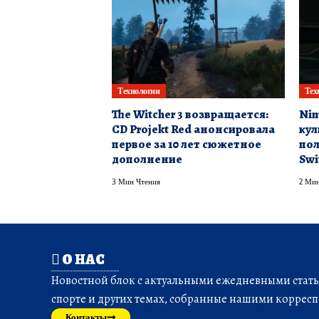
Технологии
Тех
The Witcher 3 возвращается:
Nin
CD Projekt Red анонсировала
кул
первое за 10 лет сюжетное
пол
дополнение
Swi
3 Мин Чтения
2 Мин
О НАС
Новостной блок с актуальными ежедневными статья
спорте и других темах, собранные нашими корресп
Контакты