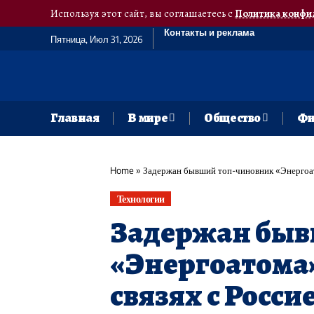
Используя этот сайт, вы соглашаетесь с
Политика конфи
Контакты и реклама
Пятница, Июл 31, 2026
Главная
В мире
Общество
Фи
Home
»
Задержан бывший топ-чиновник «Энергоато
Технологии
Задержан быв
«Энергоатома»
связях с Росси