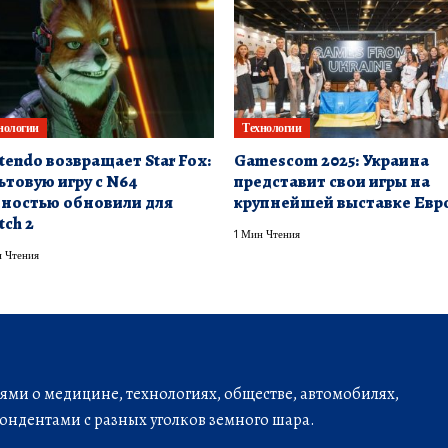
нологии
Технологии
tendo возвращает Star Fox:
Gamescom 2025: Украина
ьтовую игру с N64
представит свои игры на
ностью обновили для
крупнейшей выставке Евр
tch 2
1 Мин Чтения
 Чтения
ми о медицине, технологиях, обществе, автомобилях,
ондентами с разных уголков земного шара.