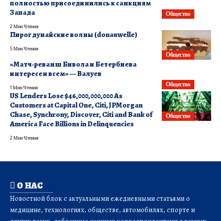
полностью присоединились к санкциям
Запада
Общество
2 Мин Чтения
Пирог дунайские волны (donauwelle)
5 Мин Чтения
Общество
«Матч‑реванш Бивола и Бетербиева
интересен всем» — Валуев
Общество
1 Мин Чтения
US Lenders Lose $46,000,000,000 As
Customers at Capital One, Citi, JPMorgan
Chase, Synchrony, Discover, Citi and Bank of
Общество
America Face Billions in Delinquencies
2 Мин Чтения
О НАС
Новостной блок с актуальными ежедневными статьями о
медицине, технологиях, обществе, автомобилях, спорте и