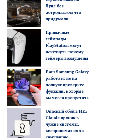
Луне без
астронавтов: что
придумали
Привычные
геймпады
PlayStation могут
исчезнуть: почему
геймеры возмущены
Ваш Samsung Galaxy
работает не на
полную: проверьте
функции, которые
вы могли пропустить
Опасный сбой в ИИ:
Claude проник в
чужие системы,
воспринимая их за
симуляцию