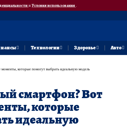
денциальности
и
Условия использования
.
нансы
Технологии
Здоровье
Авто
 моменты, которые помогут выбрать идеальную модель
вый смартфон? Вот
енты, которые
ать идеальную