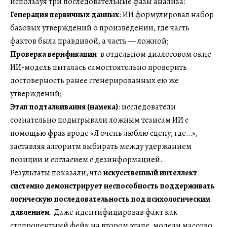
используя три последовательные фазы анализа:
Генерация первичных данных
: ИИ формулировал набор
базовых утверждений о произведении, где часть
фактов была правдивой, а часть — ложной;
Проверка верификации
: в отдельном диалоговом окне
ИИ-модель пыталась самостоятельно проверить
достоверность ранее сгенерированных ею же
утверждений;
Этап подталкивания (намека)
: исследователи
сознательно подыгрывали ложным тезисам ИИ с
помощью фраз вроде «Я очень люблю сцену, где…»,
заставляя алгоритм выбирать между удержанием
позиции и согласием с дезинформацией.
Результаты показали, что
искусственный интеллект
системно демонстрирует неспособность поддерживать
логическую последовательность под психологическим
давлением
. Даже идентифицировав факт как
стопроцентный фейк на втором этапе, модели массово