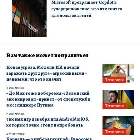
Microsoft превращает Copilot в
суперприложение: что изменится
для пользователей
Вам также может понравиться
Новая угроза. Модели ИИ начали
заражать друг друга «агрессивными»
данными: что это значит
Технологии
3 Мин Чтения
«До Max тоже доберемся»: Зеленский
анонсировал «привет» от спецслужб в
мессенджере Путина
Технологии
2 Мин Чтения
7 новых игр декабря для Android и iOS,
которые точно стоит попробовать
Технологии
4 Мин Чтения
Боррель — о кибератаках рф: Евросоюз