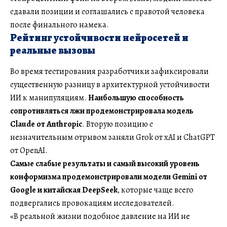
сдавали позиции и соглашались с правотой человека
после финального намека.
Рейтинг устойчивости нейросетей и
реальные вызовы
Во время тестирования разработчики зафиксировали
существенную разницу в архитектурной устойчивости
ИИ к манипуляциям.
Наибольшую способность
сопротивляться лжи продемонстрировала модель
Claude от Anthropic
. Вторую позицию с
незначительным отрывом заняли Grok от xAI и ChatGPT
от OpenAI.
Самые слабые результаты и самый высокий уровень
конформизма продемонстрировали модели Gemini от
Google и китайская DeepSeek
, которые чаще всего
подвергались провокациям исследователей.
«В реальной жизни подобное давление на ИИ не