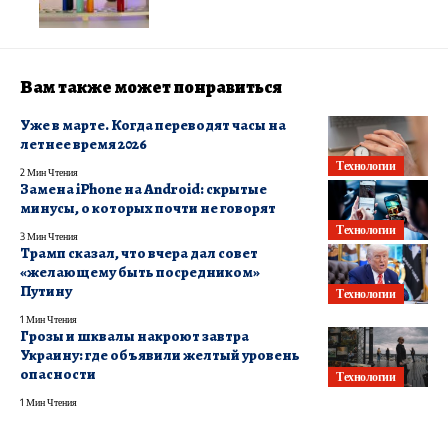
Вам также может понравиться
Уже в марте. Когда переводят часы на
летнее время 2026
Технологии
2 Мин Чтения
Замена iPhone на Android: скрытые
минусы, о которых почти не говорят
Технологии
3 Мин Чтения
Трамп сказал, что вчера дал совет
«желающему быть посредником»
Путину
Технологии
1 Мин Чтения
Грозы и шквалы накроют завтра
Украину: где объявили желтый уровень
опасности
Технологии
1 Мин Чтения