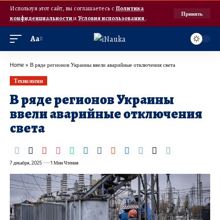
Используя этот сайт, вы соглашаетесь с
Политика
Принять
конфиденциальности
и
Условия использования
.
Аа
Home
»
В ряде регионов Украины ввели аварийные отключения света
Технологии
В ряде регионов Украины
ввели аварийные отключения
света
7 декабря, 2025
1 Мин Чтения