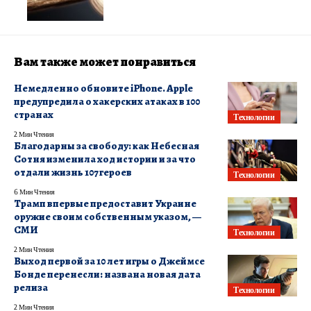
Вам также может понравиться
Немедленно обновите iPhone. Apple
предупредила о хакерских атаках в 100
странах
Технологии
2 Мин Чтения
Благодарны за свободу: как Небесная
Сотня изменила ход истории и за что
отдали жизнь 107 героев
Технологии
6 Мин Чтения
Трамп впервые предоставит Украине
оружие своим собственным указом, —
СМИ
Технологии
2 Мин Чтения
Выход первой за 10 лет игры о Джеймсе
Бонде перенесли: названа новая дата
релиза
Технологии
2 Мин Чтения