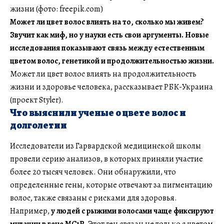
жизни (фото: freepik.com)
Может ли цвет волос влиять на то, сколько мы живем?
Звучит как миф, но у науки есть свои аргументы. Новые
исследования показывают связь между естественным
цветом волос, генетикой и продолжительностью жизни.
Может ли цвет волос влиять на продолжительность
жизни и здоровье человека, рассказывает РБК-Украина
(проект Styler).
Что выяснили ученые о цвете волос и
долголетии
Исследователи из Гарвардской медицинской школы
провели серию анализов, в которых приняли участие
более 20 тысяч человек. Они обнаружили, что
определенные гены, которые отвечают за пигментацию
волос, также связаны с рисками для здоровья.
Например,
у людей с рыжими волосами чаще фиксируют
мутации в гене MC1R.
Этот ген связан не только с цветом