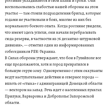
россияне укладываются в свои планы и сроки. Они
воспользовались слабостью нашей обороны на этом
участке — там стояли подразделения бригад, которые
годами не участвовали в боях, многие из них без
нормального боевого опыта. Когда россияне увидели,
что имеют здесь успехи, они начали перебрасывать
сюда резервы, в частности из 76 десантно-штурмовой
дивизии», — отметил один из информированных
собеседников РБК-Украина.
В Силах обороны утверждают, что бои в Гуляйполе все
еще продолжаются, хотя и город превратился в
большую серую зону. Одновременно с этим оккупанты
ведут наступательные действия и севернее города —
вплоть от «стыка» с админграницей Донецкой области
— вектором на запад. Речь идет о населенных пунктах
Прилуки, Варваровка и Доброполье Запорожской
области.