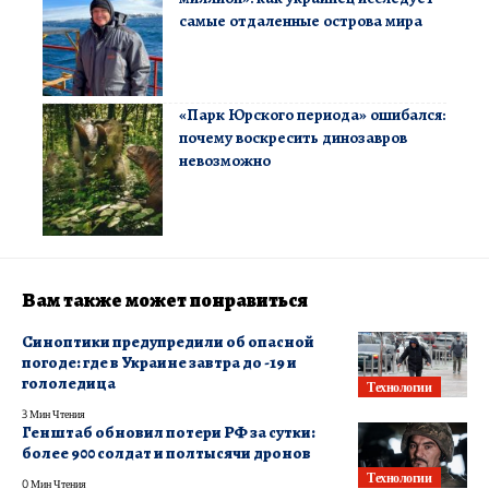
самые отдаленные острова мира
«Парк Юрского периода» ошибался:
почему воскресить динозавров
невозможно
Вам также может понравиться
Синоптики предупредили об опасной
погоде: где в Украине завтра до -19 и
гололедица
Технологии
3 Мин Чтения
Генштаб обновил потери РФ за сутки:
более 900 солдат и полтысячи дронов
Технологии
0 Мин Чтения