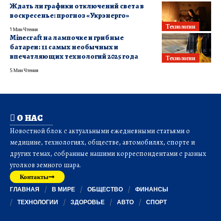
Ждать ли графики отключений света в
воскресенье: прогноз «Укрэнерго»
Технологии
1 Мин Чтения
Minecraft на лампочке и грибные
батареи: 11 самых необычных и
впечатляющих технологий 2025 года
Технологии
5 Мин Чтения
О НАС
Новостной блок с актуальными ежедневными статьями о
медицине, технологиях, обществе, автомобилях, спорте и
других темах, собранные нашими корреспондентами с разных
уголков земного шара.
Контакты
ГЛАВНАЯ
В МИРЕ
ОБЩЕСТВО
ФИНАНСЫ
ТЕХНОЛОГИИ
ЗДОРОВЬЕ
АВТО
СПОРТ