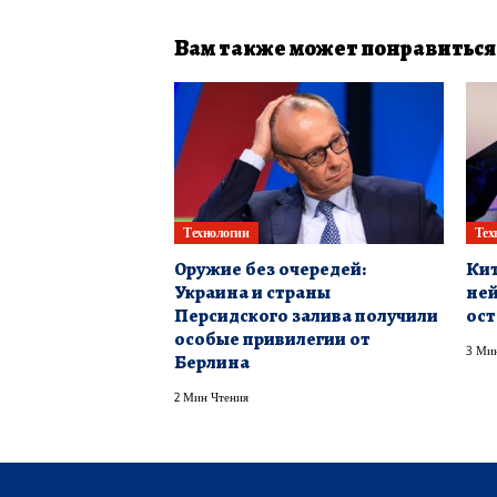
Вам также может понравиться
Технологии
Тех
Оружие без очередей:
Кит
Украина и страны
ней
Персидского залива получили
ост
особые привилегии от
3 Мин
Берлина
2 Мин Чтения