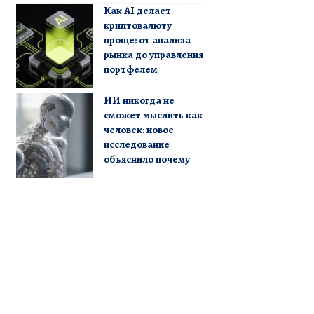
Как AI делает
криптовалюту
проще: от анализа
рынка до управления
портфелем
ИИ никогда не
сможет мыслить как
человек: новое
исследование
объяснило почему