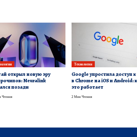
нологии
Технологии
ай открыл новую эру
Google упростила доступ 
рочипов: Neuralink
в Chrome на iOS и Android: 
ался позади
это работает
 Чтения
2 Мин Чтения