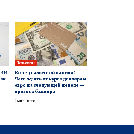
Технологии
к ИИ
Конец валютной паники?
как
Чего ждать от курса доллара и
евро на следующей неделе —
прогноз банкира
2 Мин Чтения