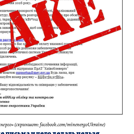
ерго» (скриншот: facebook.com/minenergoUkraine)
е письма и чего делать нельзя