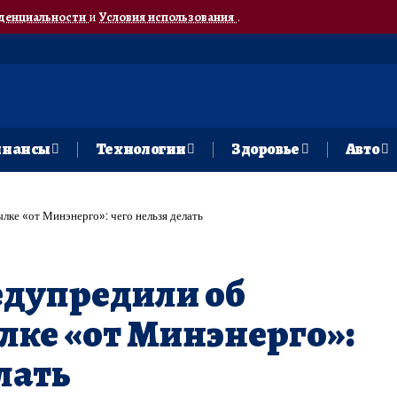
денциальности
и
Условия использования
.
нансы
Технологии
Здоровье
Авто
лке «от Минэнерго»: чего нельзя делать
едупредили об
лке «от Минэнерго»:
лать