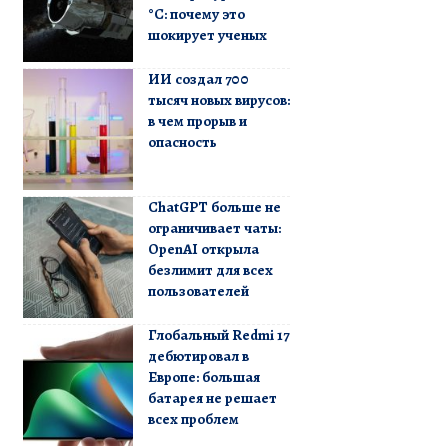
°C: почему это
шокирует ученых
ИИ создал 700
тысяч новых вирусов:
в чем прорыв и
опасность
ChatGPT больше не
ограничивает чаты:
OpenAI открыла
безлимит для всех
пользователей
Глобальный Redmi 17
дебютировал в
Европе: большая
батарея не решает
всех проблем