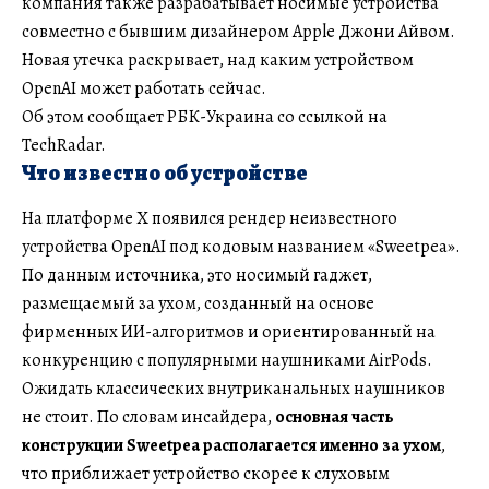
компания также разрабатывает носимые устройства
совместно с бывшим дизайнером Apple Джони Айвом.
Новая утечка раскрывает, над каким устройством
OpenAI может работать сейчас.
Об этом сообщает РБК-Украина со ссылкой на
TechRadar.
Что известно об устройстве
На платформе X появился рендер неизвестного
устройства OpenAI под кодовым названием «Sweetpea».
По данным источника, это носимый гаджет,
размещаемый за ухом, созданный на основе
фирменных ИИ-алгоритмов и ориентированный на
конкуренцию с популярными наушниками AirPods.
Ожидать классических внутриканальных наушников
не стоит. По словам инсайдера,
основная часть
конструкции Sweetpea располагается именно за ухом
,
что приближает устройство скорее к слуховым