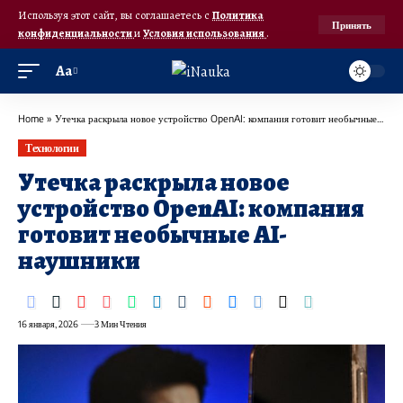
Используя этот сайт, вы соглашаетесь с
Политика
Принять
конфиденциальности
и
Условия использования
.
Аа
Home
»
Утечка раскрыла новое устройство OpenAI: компания готовит необычные AI-наушники
Технологии
Утечка раскрыла новое
устройство OpenAI: компания
готовит необычные AI-
наушники
16 января, 2026
3 Мин Чтения