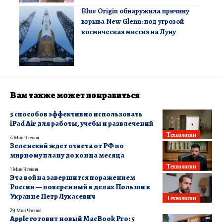
Blue Origin обнаружила причину
взрыва New Glenn: под угрозой
космическая миссия на Луну
Вам также может понравиться
5 способов эффективно использовать
iPad Air для работы, учебы и развлечений
Технологии
4 Мин Чтения
Зеленский ждет ответа от РФ по
мирному плану до конца месяца
Технологии
1 Мин Чтения
Эта война завершится поражением
России — поверенный в делах Польши в
Украине Петр Лукасевич
Технологии
29 Мин Чтения
Apple готовит новый MacBook Pro: 5