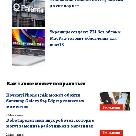
до сих пор нет
Украинцы создают ИИ без облака:
MacPaw готовит обновления для
macOS
Вам также может понравиться
Почему iPhone 17 Air может обойти
Samsung Galaxy S25 Edge: 5 ключевых
моментов
Технологии
2 Мин Чтения
Dobot представил двух роботов, которые
могут заменить работников в магазинах
Технологии
2 Мин Чтения