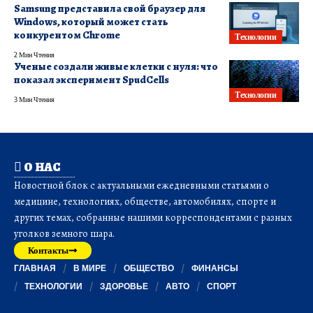
Samsung представила свой браузер для
Windows, который может стать
конкурентом Chrome
Технологии
2 Мин Чтения
Ученые создали живые клетки с нуля: что
показал эксперимент SpudCells
Технологии
3 Мин Чтения
О НАС
Новостной блок с актуальными ежедневными статьями о
медицине, технологиях, обществе, автомобилях, спорте и
других темах, собранные нашими корреспондентами с разных
уголков земного шара.
Контакты
ГЛАВНАЯ
В МИРЕ
ОБЩЕСТВО
ФИНАНСЫ
ТЕХНОЛОГИИ
ЗДОРОВЬЕ
АВТО
СПОРТ