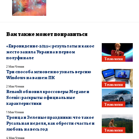
Вам также может понравиться
«Евровидение-2025»: результаты и какое
место заняла Украина в первом
полуфинале
Технологии
2 Мин Чтения
Три способа мгновенно узнать версию
Windows на вашем ПК
Технологии
2 Мин Чтения
Renault обновил кроссоверы Megane и
Scenic: раскрыты официальные
характеристики
Технологии
1 Мин Чтения
Троица и Зеленые праздники: что такое
Русальная неделя, как обрести счастье и
любовь на весь год
Технологии
4 Мин Чтения