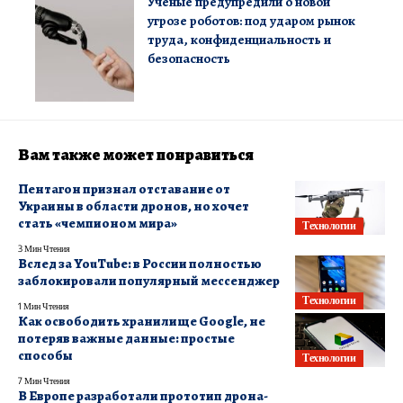
Ученые предупредили о новой
угрозе роботов: под ударом рынок
труда, конфиденциальность и
безопасность
Вам также может понравиться
Пентагон признал отставание от
Украины в области дронов, но хочет
стать «чемпионом мира»
Технологии
3 Мин Чтения
Вслед за YouTube: в России полностью
заблокировали популярный мессенджер
Технологии
1 Мин Чтения
Как освободить хранилище Google, не
потеряв важные данные: простые
способы
Технологии
7 Мин Чтения
В Европе разработали прототип дрона-