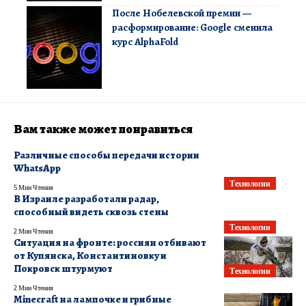
После Нобелевской премии —
расформирование: Google сменила
курс AlphaFold
Вам также может понравиться
Различные способы передачи истории
WhatsApp
Технологии
5 Мин Чтения
В Израиле разработали радар,
способный видеть сквозь стены
Технологии
2 Мин Чтения
Ситуация на фронте: россиян отбивают
от Купянска, Константиновку и
Покровск штурмуют
Технологии
2 Мин Чтения
Minecraft на лампочке и грибные