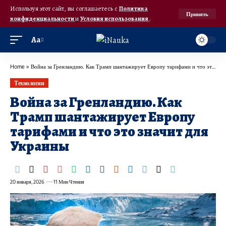
Используя этот сайт, вы соглашаетесь с
Политика
Принять
конфиденциальности
и
Условия использования
.
Аа
Home
»
Война за Гренландию. Как Трамп шантажирует Европу тарифами и что это значит для Украины
Технологии
Война за Гренландию. Как
Трамп шантажирует Европу
тарифами и что это значит для
Украины
20 января, 2026
11 Мин Чтения