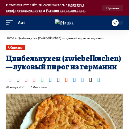
Используя этот сайт, вы соглашаетесь с
Политика
Принять
конфиденциальности
и
Условия использования
.
Аа
Home
»
Цвибелькухен (zwiebelkuchen) — луковый пирог из германии
Общество
Цвибелькухен (zwiebelkuchen)
— луковый пирог из германии
20 января, 2026
2 Мин Чтения