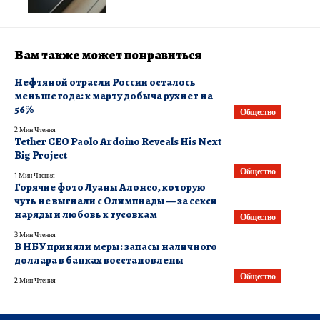
Вам также может понравиться
​Нефтяной отрасли России осталось
меньше года: к марту добыча рухнет на
56%
Общество
2 Мин Чтения
Tether CEO Paolo Ardoino Reveals His Next
Big Project
Общество
1 Мин Чтения
Горячие фото Луаны Алонсо, которую
чуть не выгнали с Олимпиады — за секси
наряды и любовь к тусовкам
Общество
3 Мин Чтения
В НБУ приняли меры: запасы наличного
доллара в банках восстановлены
Общество
2 Мин Чтения