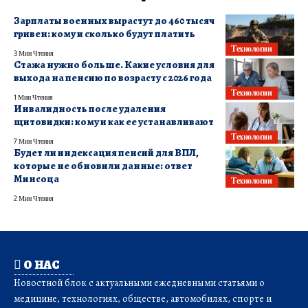
Зарплаты военных вырастут до 460 тысяч
гривен: кому и сколько будут платить
Технологии
3 Мин Чтения
Стажа нужно больше. Какие условия для
выхода на пенсию по возрасту с 2026 года
Технологии
1 Мин Чтения
Инвалидность после удаления
щитовидки: кому и как ее устанавливают
Технологии
7 Мин Чтения
Будет ли индексация пенсий для ВПЛ,
которые не обновили данные: ответ
Минсоца
Технологии
2 Мин Чтения
О НАС
Новостной блок с актуальными ежедневными статьями о
медицине, технологиях, обществе, автомобилях, спорте и