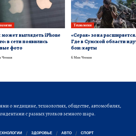
нологии
Технологии
 может выглядеть iPhone
«Серая» зона расширяется
Pro: в сети появились
Где в Сумской области иду
вые фото
бои: карты
 Чтения
6 Мин Чтения
ми о медицине, технологиях, обществе, автомобилях,
ондентами с разных уголков земного шара.
ЕХНОЛОГИИ
ЗДОРОВЬЕ
АВТО
СПОРТ