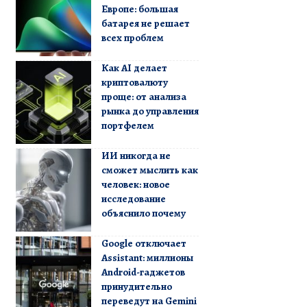
Европе: большая
батарея не решает
всех проблем
Как AI делает
криптовалюту
проще: от анализа
рынка до управления
портфелем
ИИ никогда не
сможет мыслить как
человек: новое
исследование
объяснило почему
Google отключает
Assistant: миллионы
Android-гаджетов
принудительно
переведут на Gemini