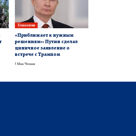
Технологии
.
«Приближает к нужным
т
решениям»: Путин сделал
циничное заявление о
встрече с Трампом
1 Мин Чтения