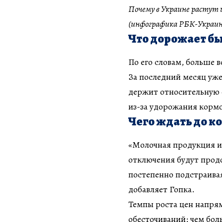
Почему в Украине растут 
(инфографика РБК-Украин
Что дорожает бы
По его словам, больше 
За последний месяц уж
держит относительную с
из-за удорожания кормо
Чего ждать до к
«Молочная продукция и
отключения будут прод
постепенно подстраивая
добавляет Гопка.
Темпы роста цен напря
обесточиваний: чем бол