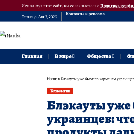
Используя этот сайт, вы соглашаетесь с
Политика конфи
Контакты и реклама
Пятница, Авг 7, 2026
Главная
В мире
Общество
Фи
Home
»
Блэкауты уже бьют по карманам украинцев
Технологии
Блэкауты уже 
украинцев: что
продукты дал