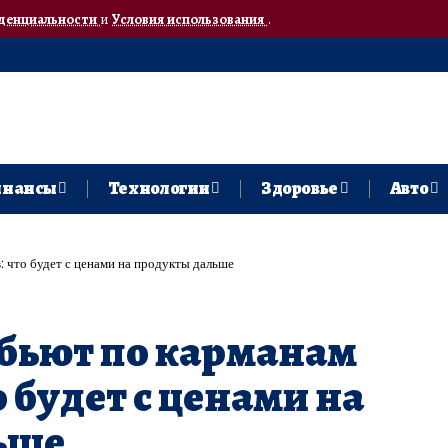
денциальности
и
Условия использования
.
нансы
Технологии
Здоровье
Авто
: что будет с ценами на продукты дальше
бьют по карманам
 будет с ценами на
ьше