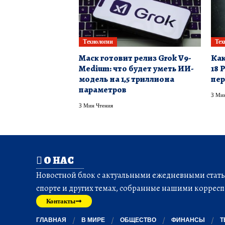
Технологии
Тех
Маск готовит релиз Grok V9-
Как
Medium: что будет уметь ИИ-
18 
модель на 1,5 триллиона
пер
параметров
3 Мин
3 Мин Чтения
О НАС
Новостной блок с актуальными ежедневными статья
спорте и других темах, собранные нашими корресп
Контакты
ГЛАВНАЯ
В МИРЕ
ОБЩЕСТВО
ФИНАНСЫ
Т