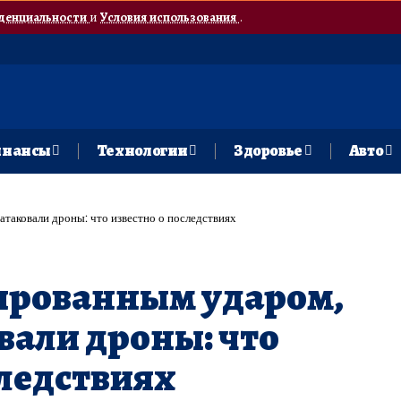
денциальности
и
Условия использования
.
нансы
Технологии
Здоровье
Авто
атаковали дроны: что известно о последствиях
сированным ударом,
вали дроны: что
следствиях