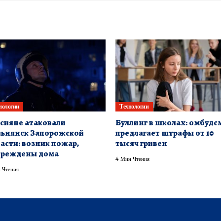
нологии
Технологии
сияне атаковали
Буллинг в школах: омбудс
ьнянск Запорожской
предлагает штрафы от 10
асти: возник пожар,
тысяч гривен
вреждены дома
4 Мин Чтения
 Чтения