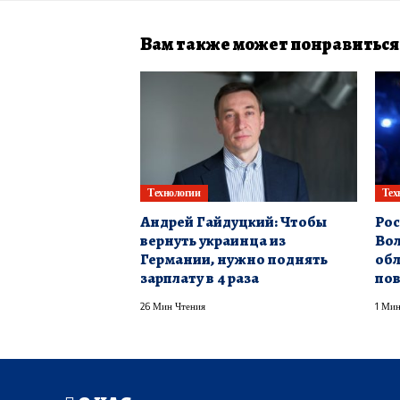
Вам также может понравиться
Технологии
Тех
Андрей Гайдуцкий: Чтобы
Рос
вернуть украинца из
Вол
Германии, нужно поднять
обл
зарплату в 4 раза
по
26 Мин Чтения
1 Мин