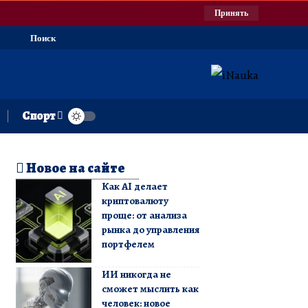
Принять
Поиск
Спорт
Новое на сайте
Как AI делает
криптовалюту
проще: от анализа
рынка до управления
портфелем
ИИ никогда не
сможет мыслить как
человек: новое