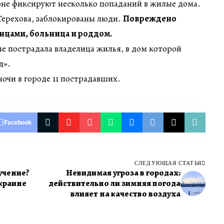
не фиксируют несколько попаданий в жилые дома.
Терехова, заблокированы люди.
Повреждено
нцами, больница и роддом.
 пострадала владелица жилья, в дом которой
д».
ночи в городе 11 пострадавших.
Facebook
СЛЕДУЮЩАЯ СТАТЬЯ
учение?
Невидимая угроза в городах:
Украине
действительно ли зимняя погода
влияет на качество воздуха