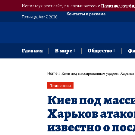
Используя этот сайт, вы соглашаетесь с
Политика конфи
Контакты и реклама
Пятница, Авг 7, 2026
Главная
В мире
Общество
Фи
Home
»
Киев под массированным ударом, Харьков 
Технологии
Киев под мас
Харьков атако
известно о по