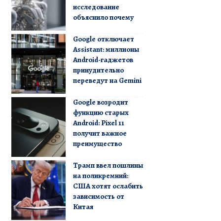
исследование
объяснило почему
Google отключает
Assistant: миллионы
Android-гаджетов
принудительно
переведут на Gemini
Google возродит
функцию старых
Android: Pixel 11
получит важное
преимущество
Трамп ввел пошлины
на поликремний:
США хотят ослабить
зависимость от
Китая