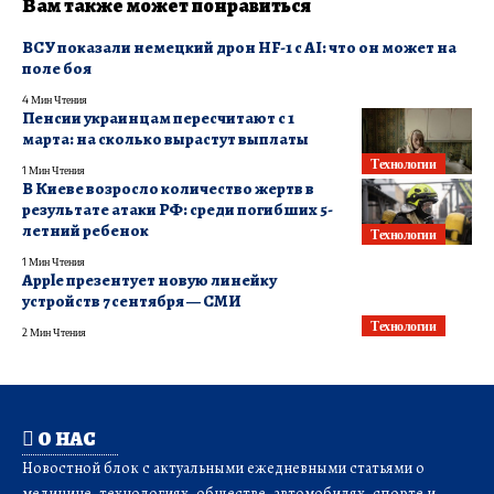
Вам также может понравиться
ВСУ показали немецкий дрон HF-1 с AI: что он может на
поле боя
4 Мин Чтения
Пенсии украинцам пересчитают с 1
марта: на сколько вырастут выплаты
Технологии
1 Мин Чтения
В Киеве возросло количество жертв в
результате атаки РФ: среди погибших 5-
летний ребенок
Технологии
1 Мин Чтения
Apple презентует новую линейку
устройств 7 сентября — СМИ
Технологии
2 Мин Чтения
О НАС
Новостной блок с актуальными ежедневными статьями о
медицине, технологиях, обществе, автомобилях, спорте и