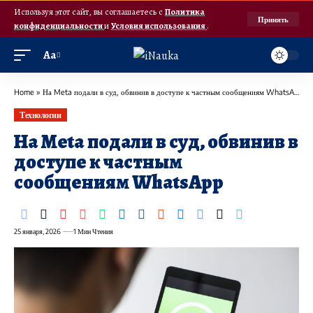
Используя этот сайт, вы соглашаетесь с
Политика
Принять
конфиденциальности
и
Условия использования
.
Аа
Home
»
На Meta подали в суд, обвинив в доступе к частным сообщениям WhatsApp
Технологии
На Meta подали в суд, обвинив в
доступе к частным
сообщениям WhatsApp
25 января, 2026
1 Мин Чтения