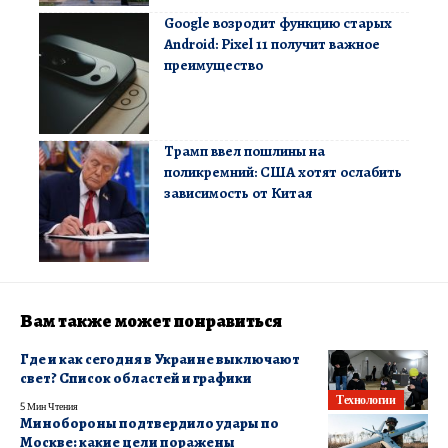
Google возродит функцию старых
Android: Pixel 11 получит важное
преимущество
Трамп ввел пошлины на
поликремний: США хотят ослабить
зависимость от Китая
Вам также может понравиться
Где и как сегодня в Украине выключают
свет? Список областей и графики
Технологии
5 Мин Чтения
Минобороны подтвердило удары по
Москве: какие цели поражены