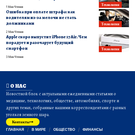
Технологии
1 Мин Чтения
Ошибка при оплате штрафа: как
водителям из-за мелочи не стать
должниками
Технологии
2 Мин Чтения
Apple скоро выпустит iPhone 17 Air. Чем
порадует и разочарует будущий
смартфон
Технологии
3 Мин Чтения
О НАС
Новостной блок с актуальными ежедневными статьями о
медицине, технологиях, обществе, автомобилях, спорте и
других темах, собранные нашими корреспондентами с разных
уголков земного шара.
Контакты
ГЛАВНАЯ
В МИРЕ
ОБЩЕСТВО
ФИНАНСЫ