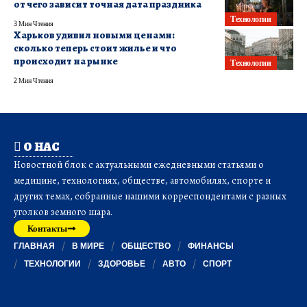
от чего зависит точная дата праздника
Технологии
3 Мин Чтения
Харьков удивил новыми ценами:
сколько теперь стоит жилье и что
происходит на рынке
Технологии
2 Мин Чтения
О НАС
Новостной блок с актуальными ежедневными статьями о
медицине, технологиях, обществе, автомобилях, спорте и
других темах, собранные нашими корреспондентами с разных
уголков земного шара.
Контакты
ГЛАВНАЯ
В МИРЕ
ОБЩЕСТВО
ФИНАНСЫ
ТЕХНОЛОГИИ
ЗДОРОВЬЕ
АВТО
СПОРТ