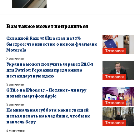
Вам также может понравиться
Складной Razr 70 Ultra стал на 30%
быстрее: что известно о новом флагмане
Motorola
Технологии
2 Мин Чтения
Украина может получить 35 ракет PAC-3
для Patriot: Германия предложила
нестандартную идею
Технологии
3 Мин Чтения
GTA 6 на iPhone 17. «Потянет» ли игру
новый смартфон Apple
Технологии
3 Мин Чтения
Поминальная суббота: какие 7 вещей
нельзя делать на кладбище, чтобы не
навлечь беду
Технологии
4 Мин Чтения