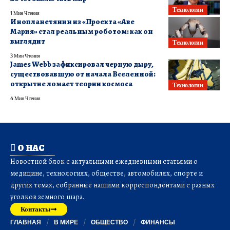
Технологии
1 Мин Чтения
Инопланетянин из «Проекта «Аве
Мария» стал реальным роботом: как он
выглядит
Технологии
3 Мин Чтения
James Webb зафиксировал черную дыру,
существовавшую от начала Вселенной:
открытие ломает теории космоса
Технологии
4 Мин Чтения
О НАС
Новостной блок с актуальными ежедневными статьями о
медицине, технологиях, обществе, автомобилях, спорте и
других темах, собранные нашими корреспондентами с разных
уголков земного шара.
Контакты
ГЛАВНАЯ
В МИРЕ
ОБЩЕСТВО
ФИНАНСЫ