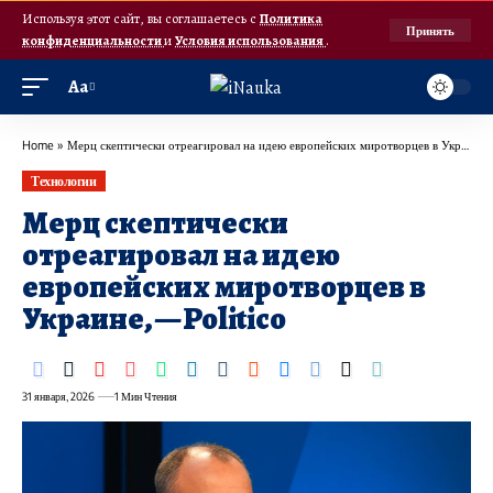
Используя этот сайт, вы соглашаетесь с
Политика
Принять
конфиденциальности
и
Условия использования
.
Аа
Home
»
Мерц скептически отреагировал на идею европейских миротворцев в Украине, — Politico
Технологии
Мерц скептически
отреагировал на идею
европейских миротворцев в
Украине, — Politico
31 января, 2026
1 Мин Чтения