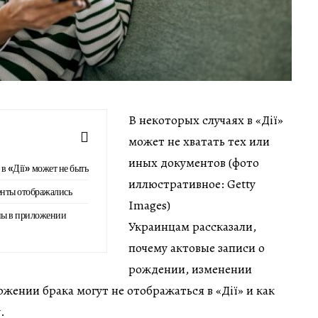
В некоторых случаях в «Дії»
может не хватать тех или
иных документов (фото
в «Дії» может не быть
иллюстративное: Getty
енты отображались
Images)
ны в приложении
Украинцам рассказали,
почему актовые записи о
рождении, изменении
ржении брака могут не отображаться в «Дії» и как
.