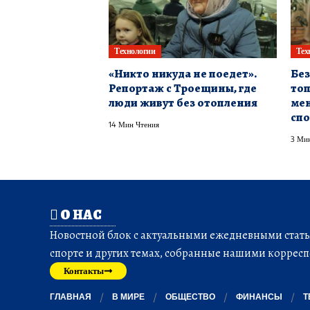
Технологии
Тех
«Никто никуда не поедет».
Без
Репортаж с Троещины, где
топ
люди живут без отопления
мен
спо
14 Мин Чтения
3 Мин
О НАС
Новостной блок с актуальными ежедневными статья
спорте и других темах, собранные нашими корресп
Контакты
ГЛАВНАЯ
В МИРЕ
ОБЩЕСТВО
ФИНАНСЫ
Т