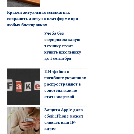
Кракен актуальная ссылка: как
сохранить доступ к платформе при
любых блокировках
Учеба без
сюрпризов: какую
технику стоит
купить школьнику
до 1 сентября
ИИ-фейки о
погибших украинцах
распространяют в
соцсетях: как не
стать жертвой
Защита Apple дала
сбой: iPhone может
сливать ваш IP-
адрес