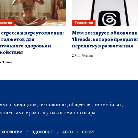
нологии
Технологии
 стресса и переутомления:
Meta тестирует обновлени
 гаджетов для
Threads, которое преврати
тального здоровья и
переписку в развлечения
койствия
2 Мин Чтения
 Чтения
ми о медицине, технологиях, обществе, автомобилях,
ондентами с разных уголков земного шара.
ЕХНОЛОГИИ
ЗДОРОВЬЕ
АВТО
СПОРТ