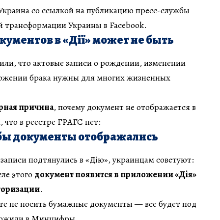
Украина со ссылкой на публикацию пресс-службы
 трансформации Украины в Facebook.
кументов в «Дії» может не быть
ли, что актовые записи о рождении, изменении
оржении брака нужны для многих жизненных
рная причина
, почему документ не отображается в
м, что в реестре ГРАГС нет:
обы документы отображались
 записи подтянулись в «Дію», украинцам советуют:
сле этого
документ появится в приложении «Дія»
торизации
.
ете не носить бумажные документы — все будет под
ытожили в Минцифры.