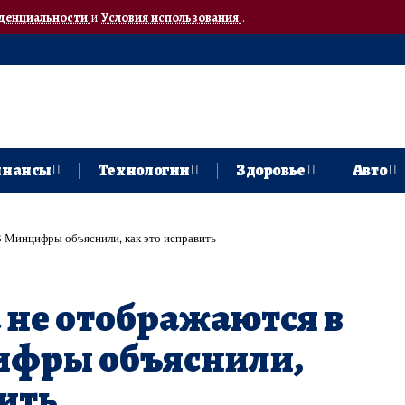
денциальности
и
Условия использования
.
нансы
Технологии
Здоровье
Авто
В Минцифры объяснили, как это исправить
 не отображаются в
ифры объяснили,
вить