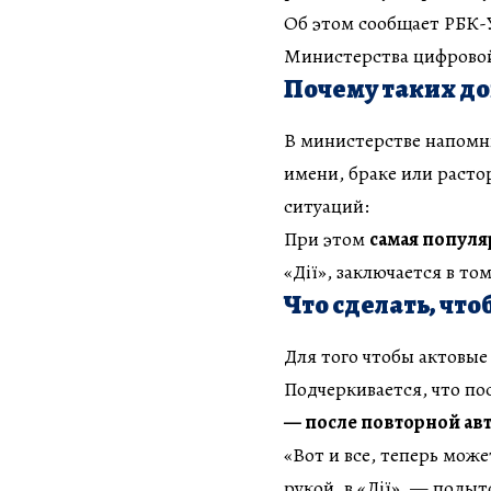
Об этом сообщает РБК-
Министерства цифровой
Почему таких до
В министерстве напомни
имени, браке или раст
ситуаций:
При этом
самая популя
«Дії», заключается в то
Что сделать, чт
Для того чтобы актовые
Подчеркивается, что по
— после повторной ав
«Вот и все, теперь мож
рукой, в «Дії», — под