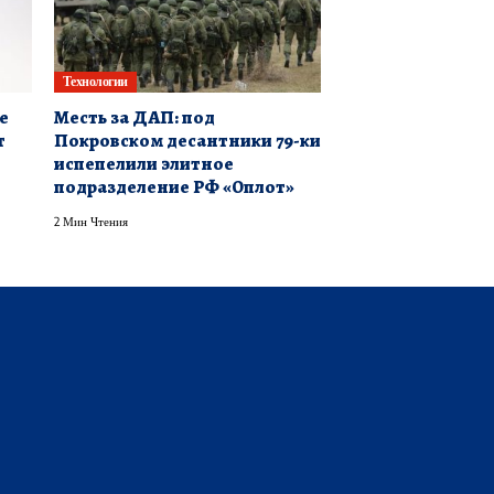
Технологии
е
Месть за ДАП: под
т
Покровском десантники 79-ки
испепелили элитное
подразделение РФ «Оплот»
2 Мин Чтения