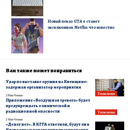
Новый показ GTA 6 станет
эксклюзивом Netflix: что известно
Вам также может понравиться
Удар по выставке оружия на Киевщине:
задержан организатор мероприятия
Технологии
3 Мин Чтения
Приложение «Воздушная тревога» будет
предупреждать о химической и
радиационной опасности
Технологии
2 Мин Чтения
«Денег нет». В КГГА ответили, будут ли в
Киеве елка и новогодние празднования