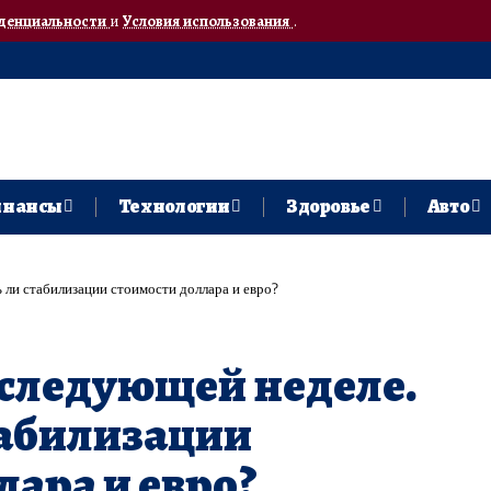
денциальности
и
Условия использования
.
нансы
Технологии
Здоровье
Авто
 ли стабилизации стоимости доллара и евро?
 следующей неделе.
табилизации
лара и евро?