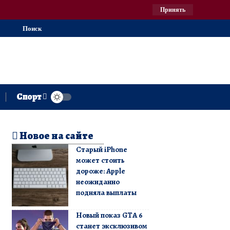
Принять
Поиск
Спорт
Новое на сайте
Старый iPhone
может стоить
дороже: Apple
неожиданно
подняла выплаты
Новый показ GTA 6
станет эксклюзивом