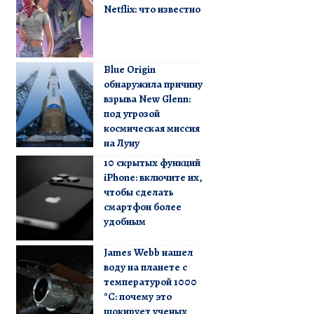
Netflix: что известно
Blue Origin
обнаружила причину
взрыва New Glenn:
под угрозой
космическая миссия
на Луну
10 скрытых функций
iPhone: включите их,
чтобы сделать
смартфон более
удобным
James Webb нашел
воду на планете с
температурой 1000
°C: почему это
шокирует ученых