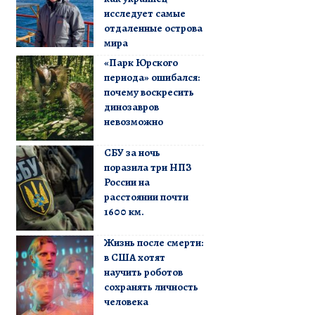
исследует самые
отдаленные острова
мира
«Парк Юрского
периода» ошибался:
почему воскресить
динозавров
невозможно
СБУ за ночь
поразила три НПЗ
России на
расстоянии почти
1600 км.
Жизнь после смерти:
в США хотят
научить роботов
сохранять личность
человека