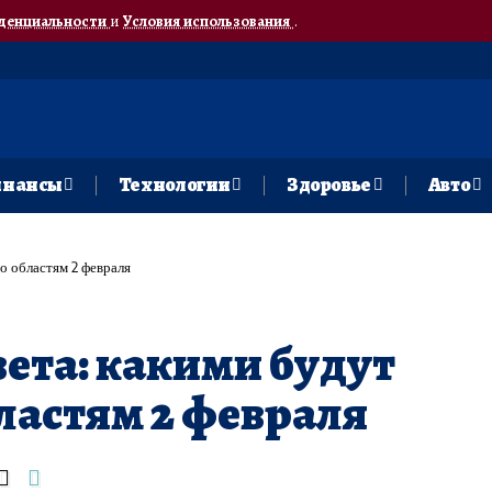
денциальности
и
Условия использования
.
нансы
Технологии
Здоровье
Авто
о областям 2 февраля
ета: какими будут
ластям 2 февраля