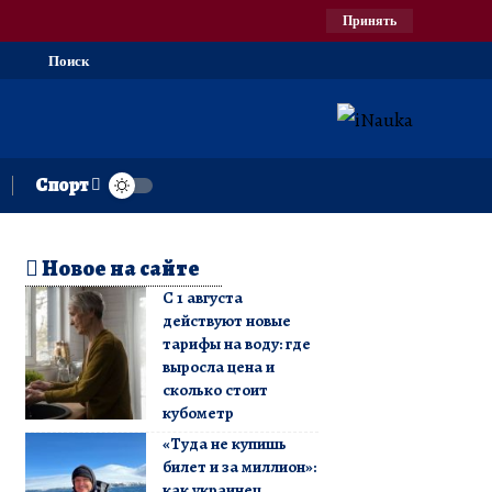
Принять
Поиск
Спорт
Новое на сайте
С 1 августа
действуют новые
тарифы на воду: где
выросла цена и
сколько стоит
кубометр
«Туда не купишь
билет и за миллион»:
как украинец