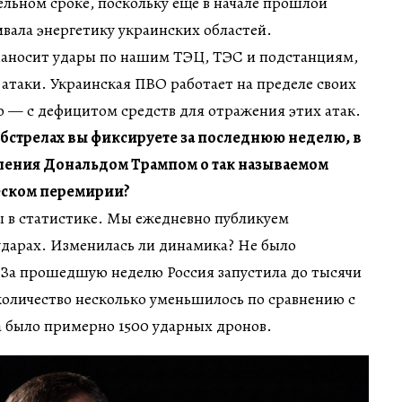
дельном сроке, поскольку еще в начале прошлой
вала энергетику украинских областей.
 наносит удары по нашим ТЭЦ, ТЭС и подстанциям,
 атаки. Украинская ПВО работает на пределе своих
 — с дефицитом средств для отражения этих атак.
бстрелах вы фиксируете за последнюю неделю, в
вления Дональдом Трампом о так называемом
еском перемирии?
ы в статистике. Мы ежедневно публикуем
дарах. Изменилась ли динамика? Не было
 За прошедшую неделю Россия запустила до тысячи
количество несколько уменьшилось по сравнению с
а было примерно 1500 ударных дронов.