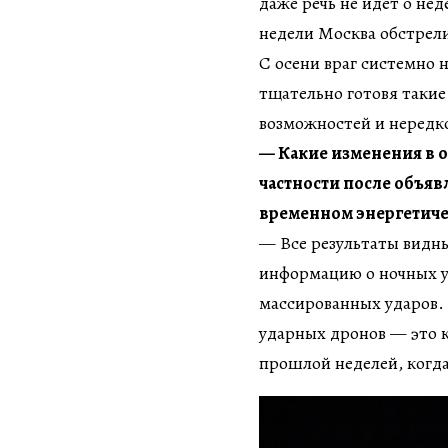
даже речь не идет о не
недели Москва обстрели
С осени враг системно
тщательно готовя такие
возможностей и нередко
— Какие изменения в о
частности после объя
временном энергетич
— Все результаты видн
информацию о ночных у
массированных ударов.
ударных дронов — это 
прошлой неделей, когд