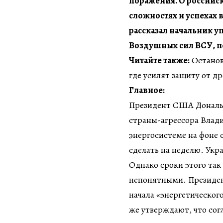
поражения. О российск
сложностях и успехах 
рассказал начальник 
Воздушных сил ВСУ, п
Читайте также:
Останов
где усилят защиту от д
Главное:
Президент США Дональд
страны-агрессора Влад
энергосистеме на фоне 
сделать на неделю. Укр
Однако сроки этого так
непонятными. Президен
начала «энергетического
же утверждают, что сог