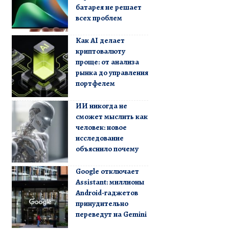
батарея не решает
всех проблем
Как AI делает
криптовалюту
проще: от анализа
рынка до управления
портфелем
ИИ никогда не
сможет мыслить как
человек: новое
исследование
объяснило почему
Google отключает
Assistant: миллионы
Android-гаджетов
принудительно
переведут на Gemini