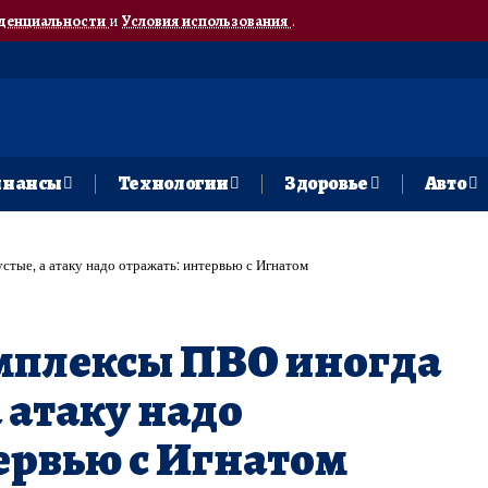
денциальности
и
Условия использования
.
нансы
Технологии
Здоровье
Авто
стые, а атаку надо отражать: интервью с Игнатом
мплексы ПВО иногда
а атаку надо
ервью с Игнатом