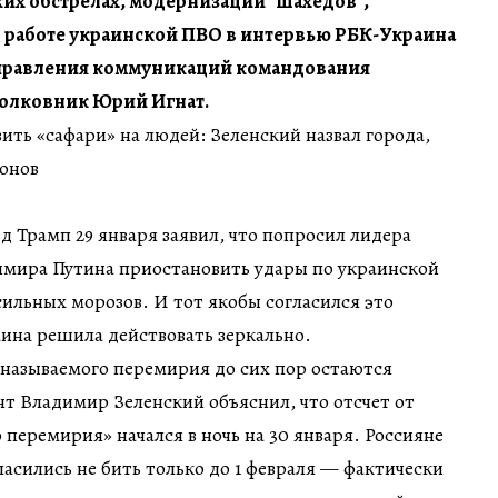
их обстрелах, модернизации "шахедов",
в работе украинской ПВО в интервью РБК-Украина
управления коммуникаций командования
олковник Юрий Игнат.
ить «сафари» на людей: Зеленский назвал города,
ронов
 Трамп 29 января заявил, что попросил лидера
имира Путина приостановить удары по украинской
сильных морозов. И тот якобы согласился это
аина решила действовать зеркально.
 называемого перемирия до сих пор остаются
т Владимир Зеленский объяснил, что отсчет от
 перемирия» начался в ночь на 30 января. Россияне
ласились не бить только до 1 февраля — фактически