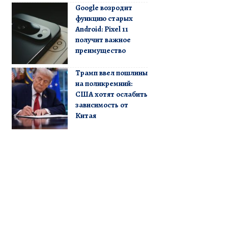
Google возродит
функцию старых
Android: Pixel 11
получит важное
преимущество
Трамп ввел пошлины
на поликремний:
США хотят ослабить
зависимость от
Китая