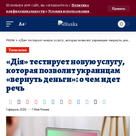
Используя этот сайт, вы соглашаетесь с
Политика
Принять
конфиденциальности
и
Условия использования
.
Аа
Home
»
«Дія» тестирует новую услугу, которая позволит украинцам «вернуть деньги»: о чем идет речь
Технологии
«Дія» тестирует новую услугу,
которая позволит украинцам
«вернуть деньги»: о чем идет
речь
5 февраля, 2026
1 Мин Чтения