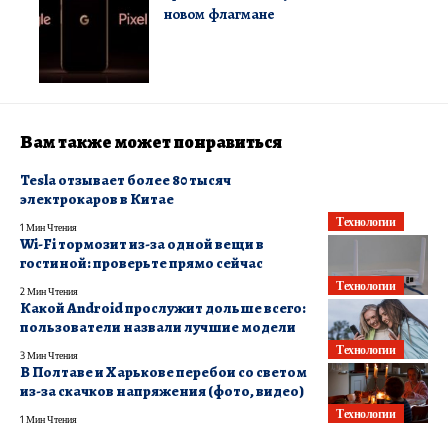
новом флагмане
Вам также может понравиться
Tesla отзывает более 80 тысяч
электрокаров в Китае
Технологии
1 Мин Чтения
Wi-Fi тормозит из-за одной вещи в
гостиной: проверьте прямо сейчас
Технологии
2 Мин Чтения
Какой Android прослужит дольше всего:
пользователи назвали лучшие модели
Технологии
3 Мин Чтения
В Полтаве и Харькове перебои со светом
из-за скачков напряжения (фото, видео)
Технологии
1 Мин Чтения