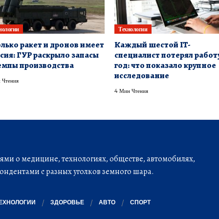
нологии
Технологии
лько ракет и дронов имеет
Каждый шестой IT-
сия: ГУР раскрыло запасы
специалист потерял работу
емпы производства
год: что показало крупное
исследование
 Чтения
4 Мин Чтения
ми о медицине, технологиях, обществе, автомобилях,
ондентами с разных уголков земного шара.
ЕХНОЛОГИИ
ЗДОРОВЬЕ
АВТО
СПОРТ