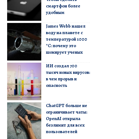
смартфон более
удобным
James Webb нашел
воду на планете с
температурой 1000
°C: почему это
шокирует ученых
ИИ создал 700
тысяч новых вирусов:
в чем прорыв и
опасность
ChatGPT больше не
ограничивает чаты:
OpenAI открыла
безлимит для всех
пользователей