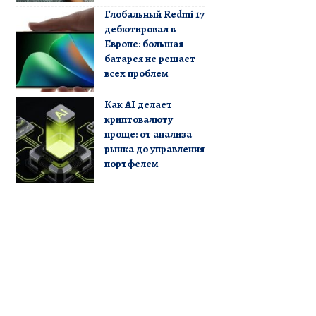
Глобальный Redmi 17
дебютировал в
Европе: большая
батарея не решает
всех проблем
Как AI делает
криптовалюту
проще: от анализа
рынка до управления
портфелем