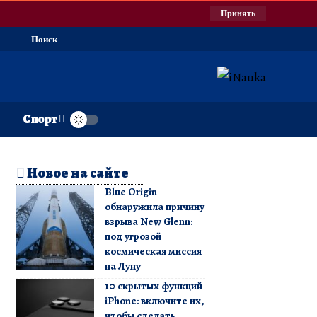
Принять
Поиск
Спорт
Новое на сайте
Blue Origin
обнаружила причину
взрыва New Glenn:
под угрозой
космическая миссия
на Луну
10 скрытых функций
iPhone: включите их,
чтобы сделать