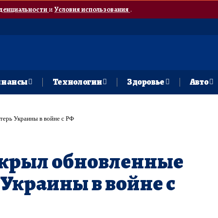
денциальности
и
Условия использования
.
нансы
Технологии
Здоровье
Авто
терь Украины в войне с РФ
скрыл обновленные
Украины в войне с