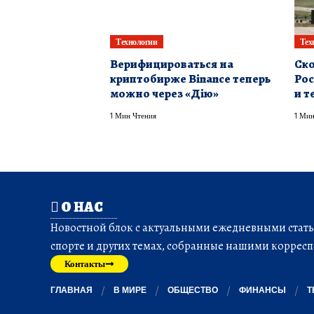
Технологии
Тех
Верифицироваться на
Ско
криптобирже Binance теперь
Рос
можно через «Дію»
и т
1 Мин Чтения
1 Мин
О НАС
Новостной блок с актуальными ежедневными статья
спорте и других темах, собранные нашими корресп
Контакты
ГЛАВНАЯ
В МИРЕ
ОБЩЕСТВО
ФИНАНСЫ
Т