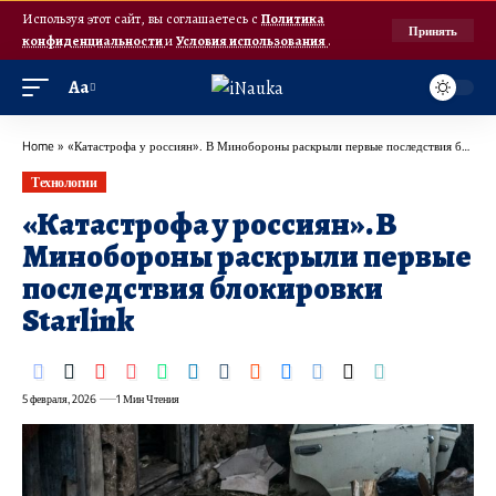
Используя этот сайт, вы соглашаетесь с
Политика
Принять
конфиденциальности
и
Условия использования
.
Аа
Home
»
«Катастрофа у россиян». В Минобороны раскрыли первые последствия блокировки Starlink
Технологии
«Катастрофа у россиян». В
Минобороны раскрыли первые
последствия блокировки
Starlink
5 февраля, 2026
1 Мин Чтения