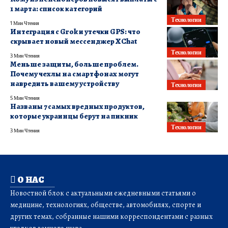
1 марта: список категорий
Технологии
1 Мин Чтения
Интеграция с Grok и утечки GPS: что
скрывает новый мессенджер XChat
Технологии
3 Мин Чтения
Меньше защиты, больше проблем.
Почему чехлы на смартфонах могут
навредить вашему устройству
Технологии
5 Мин Чтения
Названы 7 самых вредных продуктов,
которые украинцы берут на пикник
Технологии
3 Мин Чтения
О НАС
Новостной блок с актуальными ежедневными статьями о
медицине, технологиях, обществе, автомобилях, спорте и
других темах, собранные нашими корреспондентами с разных