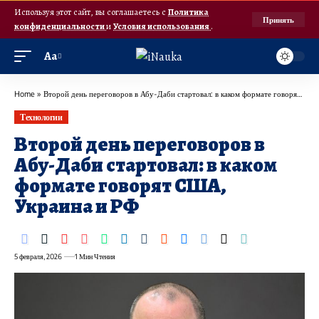
Используя этот сайт, вы соглашаетесь с
Политика
Принять
конфиденциальности
и
Условия использования
.
Аа
Home
»
Второй день переговоров в Абу-Даби стартовал: в каком формате говорят США, Украина и РФ
Технологии
Второй день переговоров в
Абу-Даби стартовал: в каком
формате говорят США,
Украина и РФ
5 февраля, 2026
1 Мин Чтения