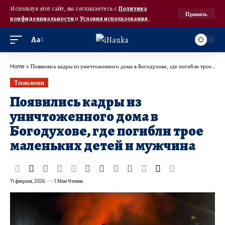
Используя этот сайт, вы соглашаетесь с
Политика
Принять
конфиденциальности
и
Условия использования
.
Аа
Home
»
Появились кадры из уничтоженного дома в Богодухове, где погибли трое маленьких детей и мужчина
Технологии
Появились кадры из
уничтоженного дома в
Богодухове, где погибли трое
маленьких детей и мужчина
11 февраля, 2026
1 Мин Чтения