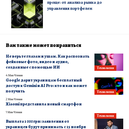
проще: от анализа рынка до
управления портфелем
Вам также может понравиться
Не верьте глазам и ушам. Как распознать
фейковые фото, видео и аудио,
созданные с помощью ИИ
Технологии
4 Мин Чтения
Google дарит украинцам бесплатный
доступ к Gemini и AI Pro: кто и как может
получить
Технологии
2 Мин Чтения
Xiaomi представила новый смартфон
1 Мин Чтения
Технологии
Выплата 1 000 грн: заявления от
украинцев будут принимать с 15 ноября