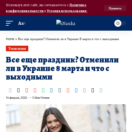
Используя этот сайт, вы соглашаетесь с
Политика
Принять
конфиденциальности
и
Условия использования
.
Аа
Home
»
Все еще праздник? Отменили ли в Украине 8 марта и что с выходными
Технологии
Все еще праздник? Отменили
ли в Украине 8 марта и что с
выходными
14 февраля, 2026
5 Мин Чтения