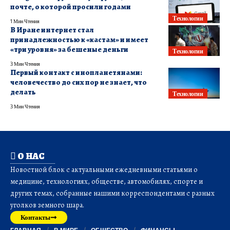
почте, о которой просили годами
Технологии
1 Мин Чтения
В Иране интернет стал
принадлежностью к «кастам» и имеет
«три уровня» за бешеные деньги
Технологии
3 Мин Чтения
Первый контакт с инопланетянами:
человечество до сих пор не знает, что
делать
Технологии
3 Мин Чтения
О НАС
Новостной блок с актуальными ежедневными статьями о
медицине, технологиях, обществе, автомобилях, спорте и
других темах, собранные нашими корреспондентами с разных
уголков земного шара.
Контакты