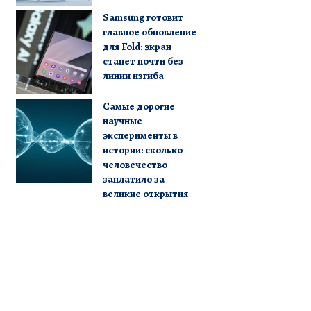
Samsung готовит
главное обновление
для Fold: экран
станет почти без
линии изгиба
Самые дорогие
научные
эксперименты в
истории: сколько
человечество
заплатило за
великие открытия