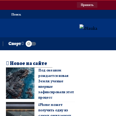
Принять
Поиск
Спорт
Новое на сайте
Под океаном
рождается новая
Земля: ученые
впервые
зафиксировали этот
процесс
iPhone может
получить одну из
самых ожидаемых