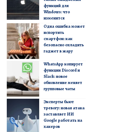
функций для
Windows: что
изменится
Одна ошибка может
испортить
смартфон: как
безопасно охладить
гаджет в жару
WhatsApp копирует
функции Discord и
Slack: новое
обновление меняет
групповые чаты
Эксперты бьют
тревогу: новая атака
заставляет ИИ
Google работать на
хакеров