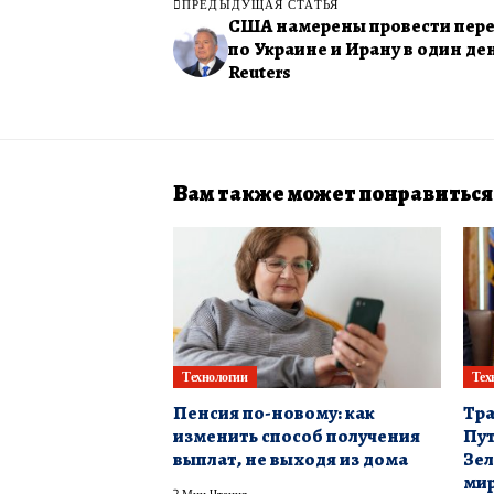
ПРЕДЫДУЩАЯ СТАТЬЯ
США намерены провести пер
по Украине и Ирану в один де
Reuters
Вам также может понравиться
Технологии
Тех
Пенсия по-новому: как
Тра
изменить способ получения
Пут
выплат, не выходя из дома
Зел
ми
2 Мин Чтения