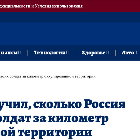
денциальности
и
Условия использования
.
нансы
Технологии
Здоровье
Авто
 своих солдат за километр оккупированной территории
учил, сколько Россия
олдат за километр
ой территории