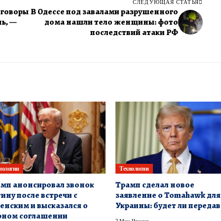
СЛЕДУЮЩАЯ СТАТЬЯ
еговоры
В Одессе под завалами разрушенного
нь, —
дома нашли тело женщины: фото
последствий атаки РФ
нологии
Технологии
мп анонсировал звонок
Трамп сделал новое
ину после встречи с
заявление о Tomahawk для
енским и высказался о
Украины: будет ли передав
рном соглашении
2 Мин Чтения