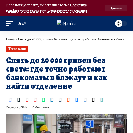
Используя этот сайт, вы соглашаетесь с
Политика
Принять
конфиденциальности
и
Условия использования
.
Аа
Home
»
Снять до 20 000 гривен без света: где точно работают банкоматы в блэкаут и как найти отделение
Технологии
Снять до 20 000 гривен без
света: где точно работают
банкоматы в блэкаут и как
найти отделение
15 февраля, 2026
2 Мин Чтения