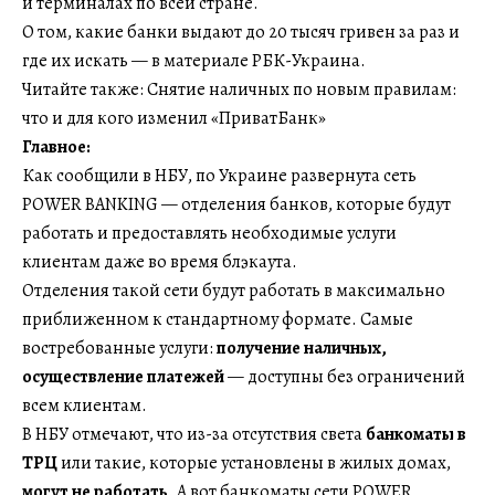
и терминалах по всей стране.
О том, какие банки выдают до 20 тысяч гривен за раз и
где их искать — в материале РБК-Украина.
Читайте также: Снятие наличных по новым правилам:
что и для кого изменил «ПриватБанк»
Главное:
Как сообщили в НБУ,
по Украине развернута сеть
POWER BANKING — отделения банков, которые будут
работать и предоставлять необходимые услуги
клиентам даже во время блэкаута.
Отделения такой сети будут работать в максимально
приближенном к стандартному формате. Самые
востребованные услуги:
получение наличных,
осуществление платежей
— доступны без ограничений
всем клиентам.
В НБУ отмечают, что из-за отсутствия света
банкоматы в
ТРЦ
или такие, которые установлены в жилых домах,
могут не работать
. А вот банкоматы сети POWER