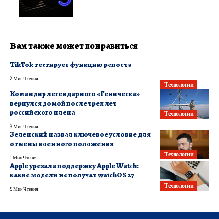
Вам также может понравиться
TikTok тестирует функцию репоста
2 Мин Чтения
Технологии
Командир легендарного «Геническа»
вернулся домой после трех лет
российского плена
Технологии
3 Мин Чтения
Зеленский назвал ключевое условие для
отмены военного положения
Технологии
1 Мин Чтения
Apple урезала поддержку Apple Watch:
какие модели не получат watchOS 27
Технологии
5 Мин Чтения