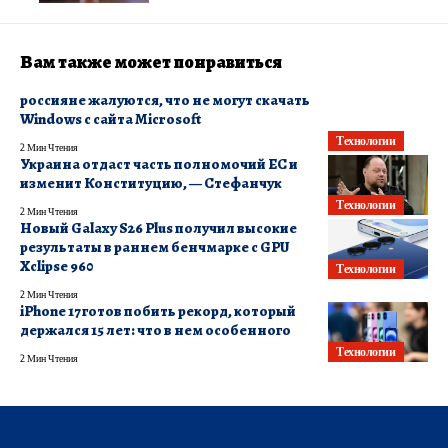
Вам также может понравиться
россияне жалуются, что не могут скачать
Windows с сайта Microsoft
Технологии
2 Мин Чтения
Украина отдаст часть полномочий ЕС и
изменит Конституцию, — Стефанчук
Технологии
2 Мин Чтения
Новый Galaxy S26 Plus получил высокие
результаты в раннем бенчмарке с GPU
Xclipse 960
Технологии
2 Мин Чтения
iPhone 17 готов побить рекорд, который
держался 15 лет: что в нем особенного
Технологии
2 Мин Чтения