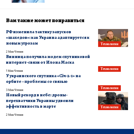
Вам также может понравиться
РФ изменила тактику запусков
«шахедов»: как Украина адаптируется к
новым угрозам
Технологии
2 Мин Чтения
Винница получила модем спутниковой
интернет-связи от Илона Маска
Технологии
1 Мин Чтения
У украинского спутника «Січ-2-1» на
орбите – проблемы со связью
Технологии
3 Мин Чтения
Новый рекорд в небе: дроны-
перехватчики Украины удвоили
эффективность в марте
Технологии
2 Мин Чтения