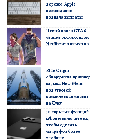
дороже: Apple
неожиданно
подняла выплаты
Новый показ GTA 6
станет эксклюзивом
Netflix: что известно
Blue Origin
обнаружила причину
взрыва New Glenn:
под угрозой
космическая миссия
на Луну
10 скрытых функций
iPhone: включите их,
чтобы сделать
смартфон более
удобным