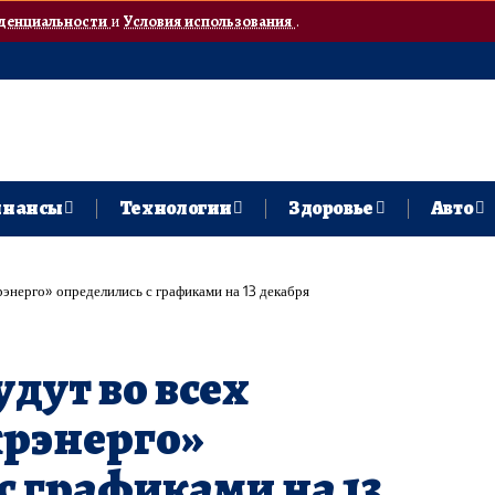
денциальности
и
Условия использования
.
нансы
Технологии
Здоровье
Авто
рэнерго» определились с графиками на 13 декабря
дут во всех
крэнерго»
с графиками на 13