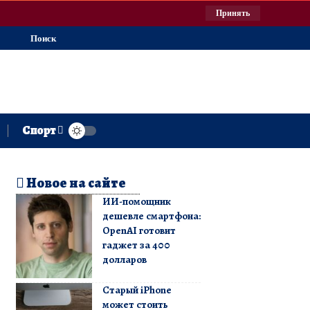
Принять
Поиск
Спорт
Новое на сайте
ИИ-помощник
дешевле смартфона:
OpenAI готовит
гаджет за 400
долларов
Старый iPhone
может стоить