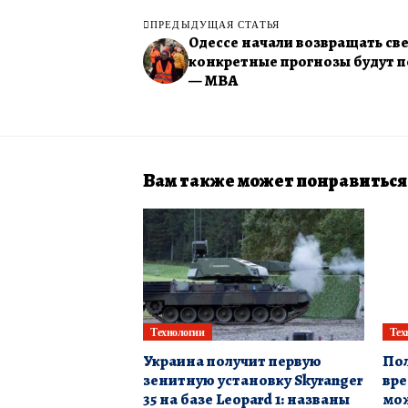
ПРЕДЫДУЩАЯ СТАТЬЯ
Одессе начали возвращать све
конкретные прогнозы будут п
— МВА
Вам также может понравиться
Технологии
Тех
Украина получит первую
Пол
зенитную установку Skyranger
вре
35 на базе Leopard 1: названы
мо