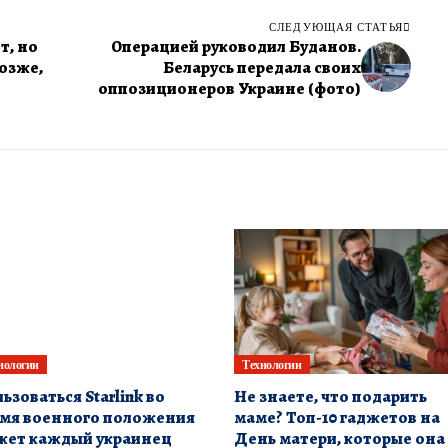
СЛЕДУЮЩАЯ СТАТЬЯ
т, но
Операцией руководил Буданов.
озже,
Беларусь передала своих
оппозиционеров Украине (фото)
нологии
Технологии
ьзоваться Starlink во
Не знаете, что подарить
мя военного положения
маме? Топ-10 гаджетов на
жет каждый украинец
День матери, которые она