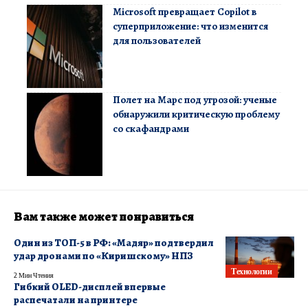
Microsoft превращает Copilot в
суперприложение: что изменится
для пользователей
Полет на Марс под угрозой: ученые
обнаружили критическую проблему
со скафандрами
Вам также может понравиться
Один из ТОП-5 в РФ: «Мадяр» подтвердил
удар дронами по «Киришскому» НПЗ
Технологии
2 Мин Чтения
Гибкий OLED-дисплей впервые
распечатали на принтере