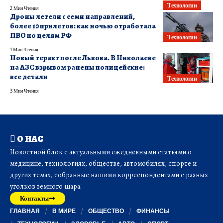
Технологии
2 Мин Чтения
Дроны летели с семи направлений,
более 10 прилетов: как ночью отработала
ПВО по целям РФ
Технологии
1 Мин Чтения
Новый теракт после Львова. В Николаеве
на АЗС взрывом ранены полицейские:
все детали
Технологии
3 Мин Чтения
О НАС
Новостной блок с актуальными ежедневными статьями о
медицине, технологиях, обществе, автомобилях, спорте и
других темах, собранные нашими корреспондентами с разных
уголков земного шара.
Контакты
ГЛАВНАЯ
В МИРЕ
ОБЩЕСТВО
ФИНАНСЫ