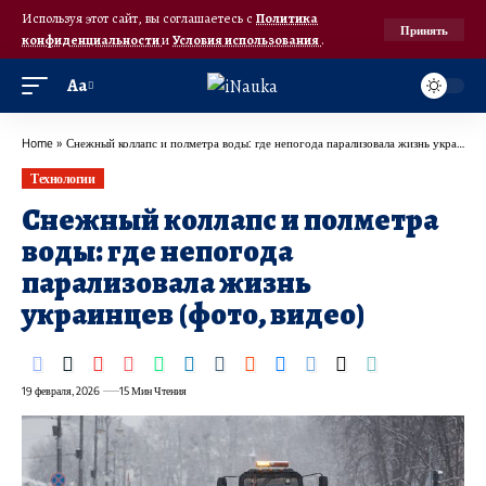
Используя этот сайт, вы соглашаетесь с
Политика
Принять
конфиденциальности
и
Условия использования
.
Аа
Home
»
Снежный коллапс и полметра воды: где непогода парализовала жизнь украинцев (фото, видео)
Технологии
Снежный коллапс и полметра
воды: где непогода
парализовала жизнь
украинцев (фото, видео)
19 февраля, 2026
15 Мин Чтения