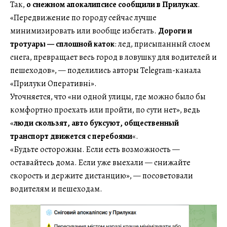
Так,
о снежном апокалипсисе сообщили в Прилуках
.
«Передвижение по городу сейчас лучше
минимизировать или вообще избегать.
Дороги и
тротуары — сплошной каток
: лед, присыпанный слоем
снега, превращает весь город в ловушку для водителей и
пешеходов», — поделились авторы Telegram-канала
«Прилуки Оперативні».
Уточняется, что «ни одной улицы, где можно было бы
комфортно проехать или пройти, по сути нет», ведь
«
люди скользят, авто буксуют, общественный
транспорт движется с перебоями
«.
«Будьте осторожны. Если есть возможность —
оставайтесь дома. Если уже выехали — снижайте
скорость и держите дистанцию», — посоветовали
водителям и пешеходам.