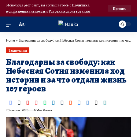
Используя этот сайт, вы соглашаетесь с
Политика
Принять
конфиденциальности
и
Условия использования
.
Аа
Home
»
Благодарны за свободу: как Небесная Сотня изменила ход истории и за что отдали жизнь 107 героев
Технологии
Благодарны за свободу: как
Небесная Сотня изменила ход
истории и за что отдали жизнь
107 героев
20 февраля, 2026
6 Мин Чтения