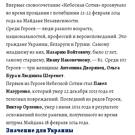
Впервые словосочетание «Небесная Сотня» прозвучало
во время прощания с погибшими 21-22 февраля 2014
года на Майдане Независимости.
Среди Героев — люди разного возраста,
национальностей, профессий и вероисповеданий. Это
граждане Украины, Беларуси и Грузии. Самому
младшему из них,
Назарию Войтовичу
, было 17 лет,
самому старшему,
Ивану Наконечному
, — 82. Среди 107
Героев — три женщины:
Антонина Дворянец, Ольга
Бура и Людмила Шеремет
.
Первым из Героев Небесной Сотни стал
Павел
Мазуренко
, который умер 22 декабря 2013 года от
телесных повреждений. Последний из рядов Героев,
Виктор Орленко,
умер 3 июня 2015 года в результате
осложнений после ранения, полученного во время
штурма Майдана 18 февраля 2014 года.
Значение для Украины