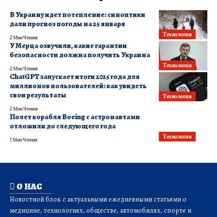
В Украину идет потепление: синоптики
дали прогноз погоды на 25 января
Технологии
2 Мин Чтения
У Мерца озвучили, какие гарантии
безопасности должна получить Украина
Технологии
2 Мин Чтения
ChatGPT запускает итоги 2025 года для
миллионов пользователей: как увидеть
свои результаты
Технологии
2 Мин Чтения
Полет корабля Boeing с астронавтами
отложили до следующего года
Технологии
1 Мин Чтения
О НАС
Новостной блок с актуальными ежедневными статьями о
медицине, технологиях, обществе, автомобилях, спорте и