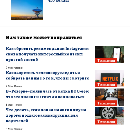
что делать
Вам также может понравиться
Как сбросить рекомендации Instagram и
снова получать интересный контент:
простой способ
Технологии
2 Мин Чтения
Как запретить телевизору следить и
собирать данные о том, что вы смотрите
Технологии
2 Мин Чтения
В «Резерв+» появилась отметка ВОС-999:
что это значит и стоит ли волноваться
Технологии
1 Мин Чтения
Что делать, если попал на авто в яму на
дороге: пошаговая инструкция для
водителей
Технологии
5 Мин Чтения